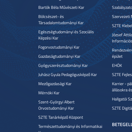
Bartók Béla Művészeti Kar
Szabályzat
Bölcsészet- és
Szervezeti
Társadalomtudományi Kar
SZTE Klebe
Egészségtudományi és Szociális
József Atti
Képzési Kar
Információ
Fogorvostudományi Kar
Rendezvény
Gazdaságtudományi Kar
épület
Gyógyszerésztudományi Kar
EHÖK
Juhász Gyula Pedagógusképző Kar
SZTE Fejles
Mezőgazdasági Kar
Karrier - p
állásokra é
Mérnöki Kar
Hallgatói Sz
Szent-Györgyi Albert
Orvostudományi Kar
SZTE Digitá
SZTE Tanárképző Központ
BETEGEL
Természettudományi és Informatikai