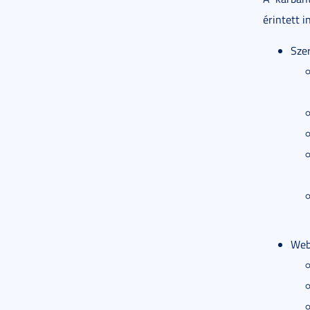
érintett i
Szer
Web