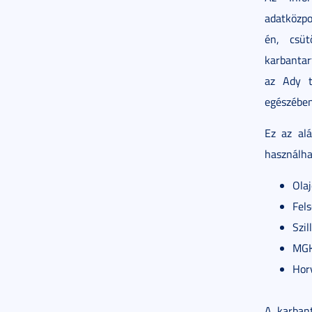
adatközpo
én, csüt
karbantar
az Ady t
egészében
Ez az al
használha
Olaj
Fels
Szill
MGK
Hor
A karbant