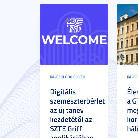
KAPCSOLÓDÓ CIKKEK
KAPCS
Digitális
Éle
szemeszterbérlet
a G
az új tanév
meg
kezdetétől az
kor
SZTE Griff
hál
applikációban