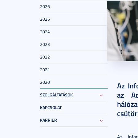
2026
2025
2024
2023
2022
2021
2025. ápr
2020
Az Inf
az Ad
SZOLGÁLTATÁSOK
hálóz
KAPCSOLAT
csütör
KARRIER
Az Infor