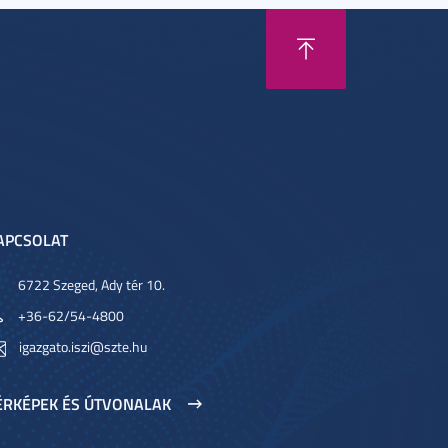
APCSOLAT
6722 Szeged, Ady tér 10.
+36-62/54-4800
igazgato.iszi@szte.hu
ÉRKÉPEK ÉS ÚTVONALAK