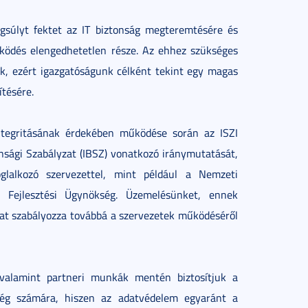
ngsúlyt fektet az IT biztonság megteremtésére és
űködés elengedhetetlen része. Az ehhez szükséges
ozik, ezért igazgatóságunk célként tekint egy magas
ítésére.
integritásának érdekében működése során az ISZI
onsági Szabályzat (IBSZ) vonatkozó iránymutatását,
glalkozó szervezettel, mint például a Nemzeti
i Fejlesztési Ügynökség. Üzemelésünket, ennek
nkat szabályozza továbbá a szervezetek működéséről
, valamint partneri munkák mentén biztosítjuk a
ség számára, hiszen az adatvédelem egyaránt a