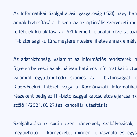
Az Informatikai Szolgáltatási Igazgatóság (ISZI) nagy ha
annak biztosítására, hiszen az az optimális szervezeti m
feltételek kialakítása az ISZI kiemelt feladatai közé tart
IT-biztonsági kultúra megteremtésére, illetve annak elmély
Az adatbiztonság, valamint az információs rendszerek 
figyelembe veszi az aktuálisan hatályos Informatikai Bizt
valamint együttműködik számos, az IT-biztonsággal fo
Kibervédelmi Intézet vagy a Kormányzati Informatika
részeként pedig az IT -biztonsággal kapcsolatos eljárásai
szóló 1/2021. (X. 27.) sz. kancellári utasítás is.
Szolgáltatásaink során ezen irányelvek, szabályozások
megbízható IT környezetet minden felhasználó és egy