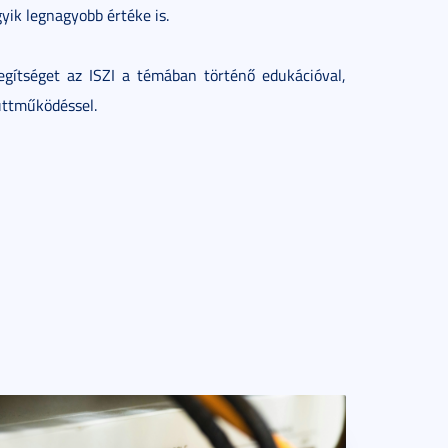
gyik legnagyobb értéke is.
egítséget az ISZI a témában történő edukációval,
üttműködéssel.