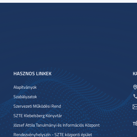
HASZNOS LINKEK
K
Alapítványok
Szabályzatok
Szervezeti Működési Rend
SZTE Klebelsberg Könyvtár
T
József Attila Tanulmányi és Információs Központ
Rendezvényhelyszín - SZTE központi épület