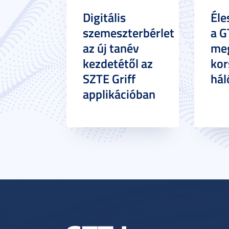
Digitális
Éle
szemeszterbérlet
a G
az új tanév
meg
kezdetétől az
kor
SZTE Griff
hál
applikációban