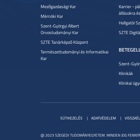
Mezőgazdasági Kar
Karrier - p
állásokra é
Mérnöki Kar
Hallgatói Sz
Szent-Györgyi Albert
Orvostudományi Kar
SZTE Digitá
SZTE Tanárképző Központ
BETEGEL
Természettudományi és Informatikai
Kar
Szent-Györg
Klinikák
Klinikai ügy
SÜTIKEZELÉS
ADATVÉDELEM
VISSZAÉ
@ 2023 SZEGEDI TUDOMÁNYEGYETEM. MINDEN JOG FENNTA