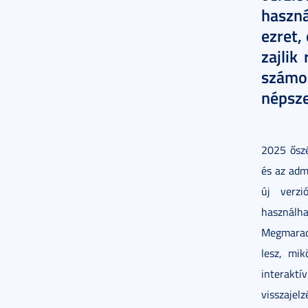
haszná
ezret,
zajlik 
szám
népsze
2025 őszé
és az adm
új verzi
használha
Megmaradt
lesz, mik
interakt
visszajel