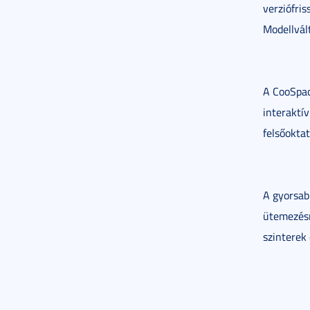
verziófr
Modellvál
A CooSpac
interakt
felsőokta
A gyorsab
ütemezésn
szinterek 