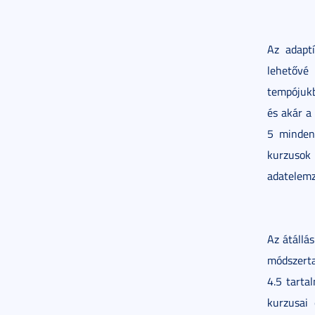
Az adapt
lehetővé
tempójuk
és akár a
5 minden 
kurzusok 
adatelemz
Az átállá
módszerta
4.5 tarta
kurzusai 