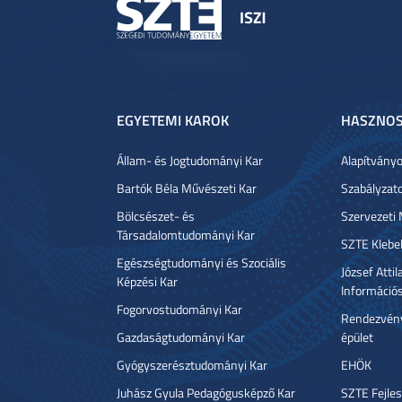
EGYETEMI KAROK
HASZNOS
Állam- és Jogtudományi Kar
Alapítvány
Bartók Béla Művészeti Kar
Szabályzat
Bölcsészet- és
Szervezeti
Társadalomtudományi Kar
SZTE Klebe
Egészségtudományi és Szociális
József Atti
Képzési Kar
Információ
Fogorvostudományi Kar
Rendezvény
Gazdaságtudományi Kar
épület
Gyógyszerésztudományi Kar
EHÖK
Juhász Gyula Pedagógusképző Kar
SZTE Fejles