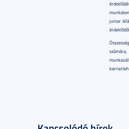
érdeklődé
munkakere
junior áll
érdeklődők
Összessé
számára, 
munkaváll
karrierle
Kapcsolódó hírek