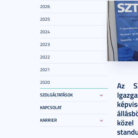
2026
2025
2024
2023
2022
2021
2025. má
2020
Az SZ
Igazg
SZOLGÁLTATÁSOK
képvi
KAPCSOLAT
állásb
KARRIER
közel
stand