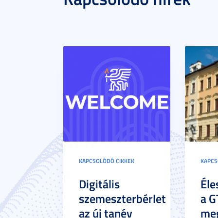
KAPCSOLÓDÓ CIKKEK
KAPCS
Digitális
Éle
szemeszterbérlet
a G
az új tanév
meg