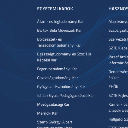
EGYETEMI KAROK
HASZNOS
Állam- és Jogtudományi Kar
Alapítvány
Bartók Béla Művészeti Kar
Szabályzat
Bölcsészet- és
Szervezeti
Társadalomtudományi Kar
SZTE Klebe
Egészségtudományi és Szociális
József Atti
Képzési Kar
Információ
Fogorvostudományi Kar
Rendezvény
Gazdaságtudományi Kar
épület
Gyógyszerésztudományi Kar
EHÖK
Juhász Gyula Pedagógusképző Kar
SZTE Fejles
Mezőgazdasági Kar
Karrier - p
állásokra é
Mérnöki Kar
Hallgatói Sz
Szent-Györgyi Albert
Orvostudományi Kar
SZTE Digitá