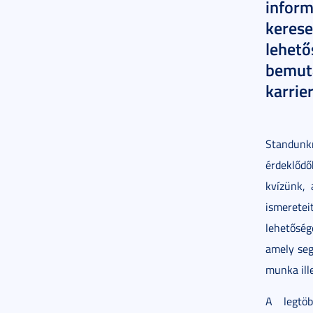
infor
kere
lehet
bemu
karrie
Standun
érdeklődő
kvízünk,
ismeretei
lehetőség
amely seg
munka ille
A legtöb