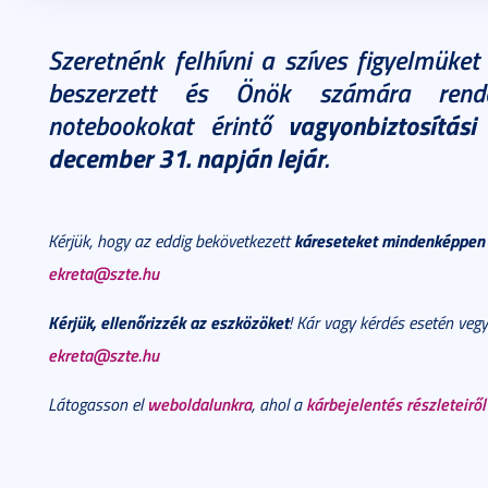
2025. november 24.
1 perc
Szeretnénk felhívni a szíves figyelmüket
beszerzett és Önök számára rendel
notebookokat érintő
vagyonbiztosítás
december 31. napján lejár
.
káreseteket mindenképpen j
Kérjük, hogy az eddig bekövetkezett
ekreta@szte.hu
Kérjük, ellenőrizzék az eszközöket
! Kár vagy kérdés esetén vegy
ekreta@szte.hu
weboldalunkra
kárbejelentés részleteiről
Látogasson el
, ahol a