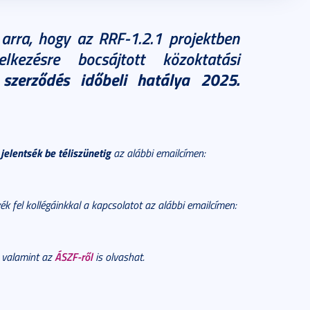
 arra, hogy az RRF-1.2.1 projektben
kezésre bocsájtott közoktatási
i szerződés időbeli hatálya 2025.
elentsék be téliszünetig
az alábbi emailcímen:
ék fel kollégáinkkal a kapcsolatot az alábbi emailcímen:
ÁSZF-ről
valamint az
is olvashat.