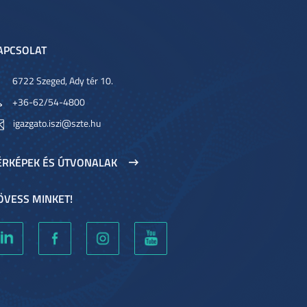
APCSOLAT
6722 Szeged, Ady tér 10.
+36-62/54-4800
igazgato.iszi@szte.hu
ÉRKÉPEK ÉS ÚTVONALAK
ÖVESS MINKET!