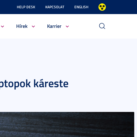
HELP DESK
KAPCSOLAT
ENGLISH
Hírek
Karrier
aptopok káreste