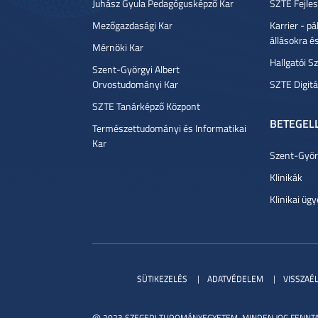
Juhász Gyula Pedagógusképző Kar
SZTE Fejles
Mezőgazdasági Kar
Karrier - p
állásokra é
Mérnöki Kar
Hallgatói Sz
Szent-Györgyi Albert
Orvostudományi Kar
SZTE Digitá
SZTE Tanárképző Központ
BETEGEL
Természettudományi és Informatikai
Kar
Szent-Györg
Klinikák
Klinikai ügy
SÜTIKEZELÉS
ADATVÉDELEM
VISSZAÉ
@ 2023 SZEGEDI TUDOMÁNYEGYETEM. MINDEN JOG FENNTA