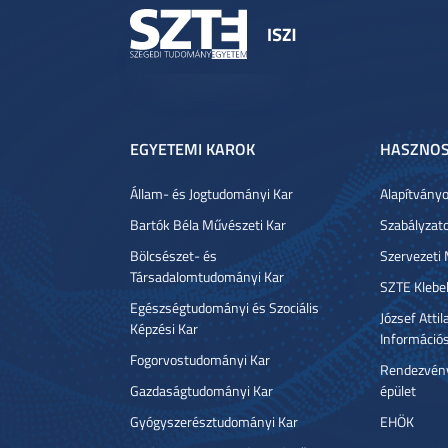
EGYETEMI KAROK
HASZNOS
Állam- és Jogtudományi Kar
Alapítvány
Bartók Béla Művészeti Kar
Szabályzat
Bölcsészet- és
Szervezeti
Társadalomtudományi Kar
SZTE Klebe
Egészségtudományi és Szociális
József Atti
Képzési Kar
Információ
Fogorvostudományi Kar
Rendezvény
Gazdaságtudományi Kar
épület
Gyógyszerésztudományi Kar
EHÖK