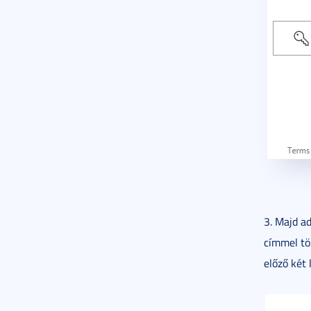
3. Majd a
címmel tör
előző két 