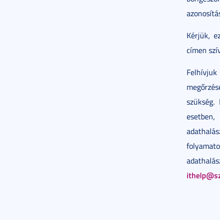
azonosítás
Kérjük, e
címen szív
Felhívju
megőrzésé
szükség.
esetben
adathalá
folyamat
adathal
ithelp@s