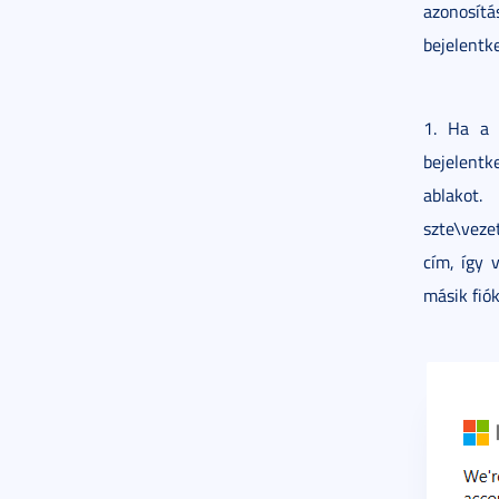
azonosítá
bejelentke
1. Ha a 
bejelentk
ablakot
szte\veze
cím, így 
másik fiók