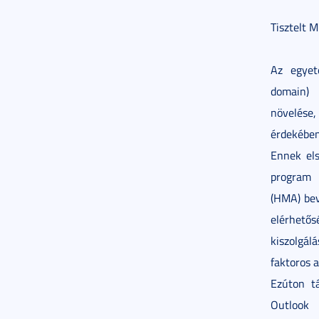
Tisztelt 
Az egyet
domain) 
növelése,
érdekében
Ennek els
program 
(HMA) bev
elérhetősé
kiszolgá
faktoros a
Ezúton t
Outlook 