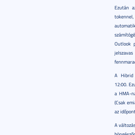
Ezután a
tokennel
automati
számítógé
Outlook 
jelszava
fennmara
A Hibrid
12:00. Ez
a HMA-nak
(Csak emi
az időpont
A változá
böngészőn