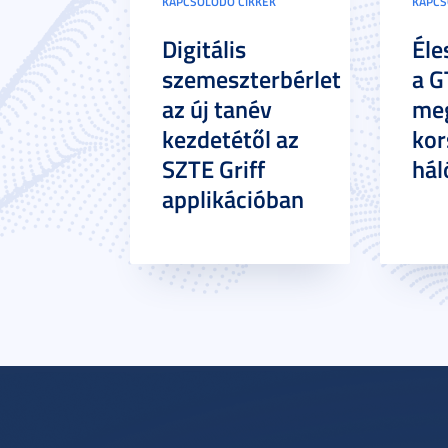
KAPCSOLÓDÓ CIKKEK
KAPCS
Digitális
Éle
szemeszterbérlet
a G
az új tanév
meg
kezdetétől az
kor
SZTE Griff
hál
applikációban