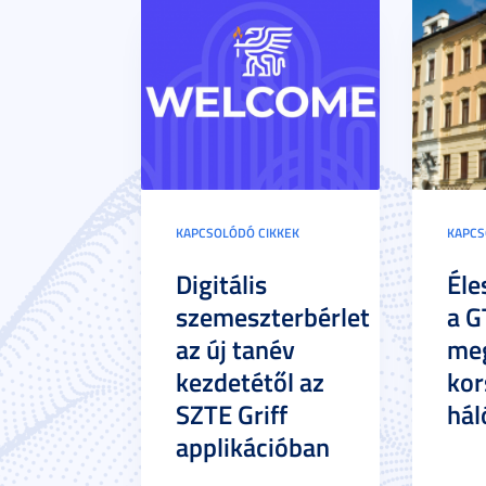
KAPCSOLÓDÓ CIKKEK
KAPCS
Digitális
Éle
szemeszterbérlet
a G
az új tanév
meg
kezdetétől az
kor
SZTE Griff
hál
applikációban