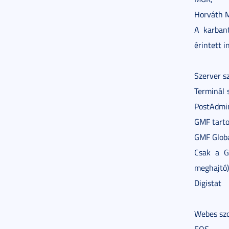
Horváth M
A karbant
érintett i
Szerver sz
Terminál 
PostAdmin
GMF tarto
GMF Globa
Csak a GM
meghajtó)
Digistat
Webes szo