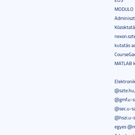
EOS
MODULO
Adminiszt
Közoktatá
nexon.szt
kutatás a
CourseGa
MATLAB ko
Elektronik
@szte.hu
@gmf.u-s
@sec.u-sz
@hszi.u-s
egyes @m