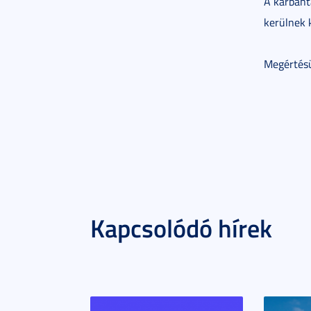
A karbant
kerülnek 
Megértésü
Kapcsolódó hírek