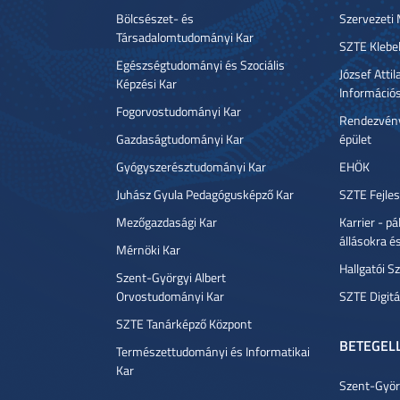
Bölcsészet- és
Szervezeti
Társadalomtudományi Kar
SZTE Klebe
Egészségtudományi és Szociális
József Atti
Képzési Kar
Információ
Fogorvostudományi Kar
Rendezvény
Gazdaságtudományi Kar
épület
Gyógyszerésztudományi Kar
EHÖK
Juhász Gyula Pedagógusképző Kar
SZTE Fejles
Mezőgazdasági Kar
Karrier - p
állásokra é
Mérnöki Kar
Hallgatói Sz
Szent-Györgyi Albert
Orvostudományi Kar
SZTE Digitá
SZTE Tanárképző Központ
BETEGEL
Természettudományi és Informatikai
Kar
Szent-Györg