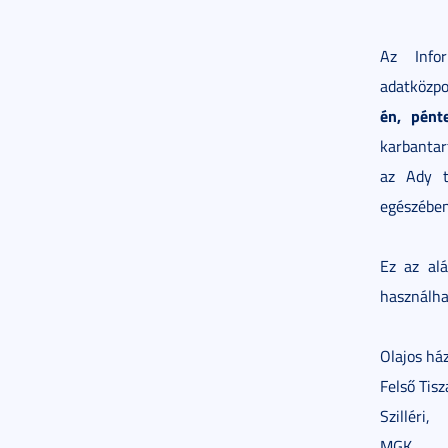
Az Infor
adatközpo
én, pént
karbantar
az Ady t
egészében
Ez az al
használha
Olajos ház
Felső Tisz
Szilléri,
MGK,