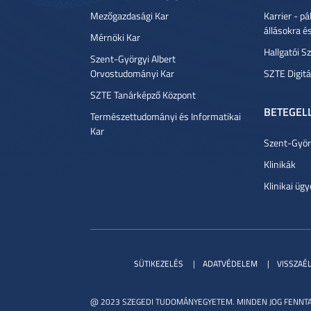
Mezőgazdasági Kar
Karrier - p
állásokra é
Mérnöki Kar
Hallgatói Sz
Szent-Györgyi Albert
Orvostudományi Kar
SZTE Digitá
SZTE Tanárképző Központ
BETEGEL
Természettudományi és Informatikai
Kar
Szent-Györg
Klinikák
Klinikai ügy
SÜTIKEZELÉS
ADATVÉDELEM
VISSZAÉ
@ 2023 SZEGEDI TUDOMÁNYEGYETEM. MINDEN JOG FENNTA