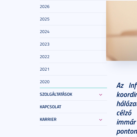
2026
2025
2024
2023
2022
2021
2025. má
2020
Az Inf
koord
SZOLGÁLTATÁSOK
hálózat
KAPCSOLAT
célzó
KARRIER
immár 
ponton