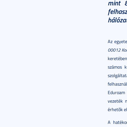
mint 8
felhasz
hálózat
Az egyete
00012 Komp
keretébe
számos k
szolgálta
felhaszn
Eduroam v
vezeték n
érhetők el
A hatéko