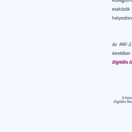
Kollégiu
eszközök 
helyezésr
Az RRF-2.
keretében 
Digitális J
A fejl
Digitális Mo