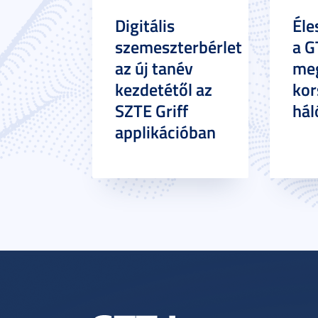
Digitális
Éle
szemeszterbérlet
a G
az új tanév
meg
kezdetétől az
kor
SZTE Griff
hál
applikációban