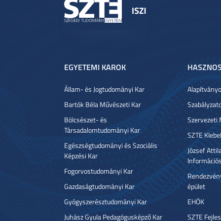
EGYETEMI KAROK
HASZNOS
Állam- és Jogtudományi Kar
Alapítvány
Bartók Béla Művészeti Kar
Szabályzat
Bölcsészet- és
Szervezeti
Társadalomtudományi Kar
SZTE Klebe
Egészségtudományi és Szociális
József Atti
Képzési Kar
Információ
Fogorvostudományi Kar
Rendezvény
Gazdaságtudományi Kar
épület
Gyógyszerésztudományi Kar
EHÖK
Juhász Gyula Pedagógusképző Kar
SZTE Fejles