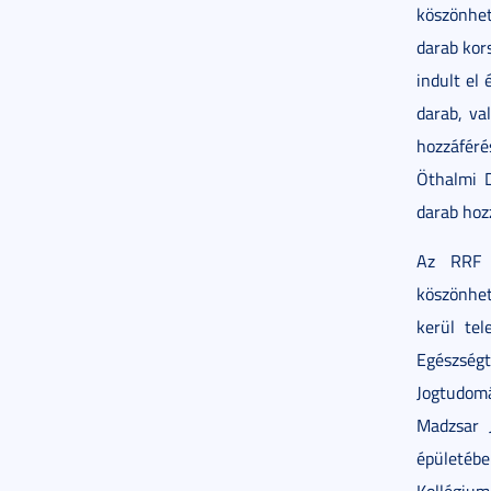
köszönhe
darab kor
indult el
darab, va
hozzáféré
Öthalmi D
darab hozz
Az RRF 2
köszönhe
kerül tel
Egészség
Jogtudomá
Madzsar 
épületéb