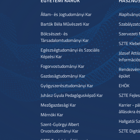
EGYETEMI KAROK
HASZNOS
Állam- és Jogtudományi Kar
Alapítvány
Bartók Béla Művészeti Kar
Szabályzat
Bölcsészet- és
Szervezeti
Társadalomtudományi Kar
SZTE Klebe
Egészségtudományi és Szociális
József Atti
Képzési Kar
Információ
Fogorvostudományi Kar
Rendezvény
Gazdaságtudományi Kar
épület
Gyógyszerésztudományi Kar
EHÖK
Juhász Gyula Pedagógusképző Kar
SZTE Fejles
Mezőgazdasági Kar
Karrier - p
állásokra é
Mérnöki Kar
Hallgatói Sz
Szent-Györgyi Albert
Orvostudományi Kar
SZTE Digitá