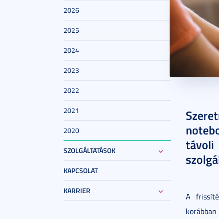
2026
2025
2024
2023
2022
2025. no
2021
Szere
notebo
2020
távoli
SZOLGÁLTATÁSOK
szolgá
KAPCSOLAT
KARRIER
A frissít
korábban 