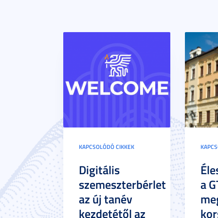
KAPCSOLÓDÓ CIKKEK
KAPCS
Digitális
Éle
szemeszterbérlet
a G
az új tanév
meg
kezdetétől az
kor