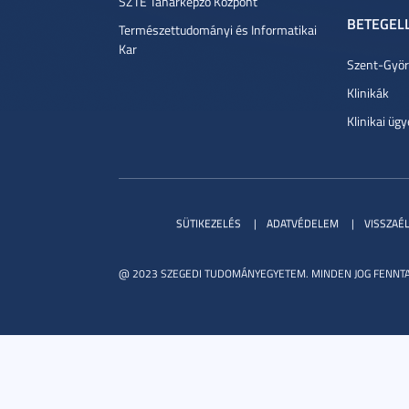
SZTE Tanárképző Központ
BETEGEL
Természettudományi és Informatikai
Kar
Szent-Györg
Klinikák
Klinikai ügy
SÜTIKEZELÉS
ADATVÉDELEM
VISSZAÉ
@ 2023 SZEGEDI TUDOMÁNYEGYETEM. MINDEN JOG FENNTA