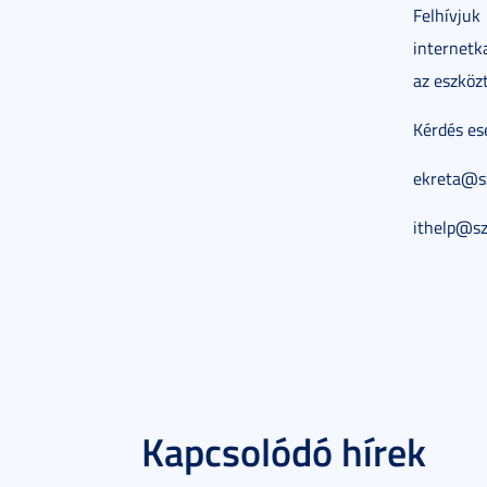
Felhívju
internetka
az eszközt
Kérdés es
ekreta@s
ithelp@sz
Kapcsolódó hírek