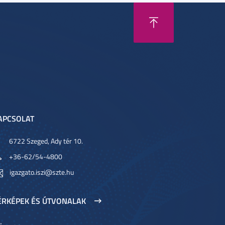
APCSOLAT
6722 Szeged, Ady tér 10.
+36-62/54-4800
igazgato.iszi@szte.hu
ÉRKÉPEK ÉS ÚTVONALAK