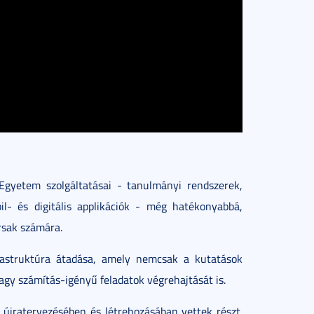
 Egyetem szolgáltatásai - tanulmányi rendszerek,
bil- és digitális applikációk - még hatékonyabbá,
rsak számára.
frastruktúra átadása, amely nemcsak a kutatások
agy számítás-igényű feladatok végrehajtását is.
 újratervezésében és létrehozásában vettek részt.