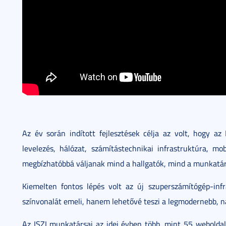
Az év során indított fejlesztések célja az volt, hogy az
levelezés, hálózat, számítástechnikai infrastruktúra, mo
megbízhatóbbá váljanak mind a hallgatók, mind a munkatá
Kiemelten fontos lépés volt az új szuperszámítógép-in
színvonalát emeli, hanem lehetővé teszi a legmodernebb, n
Az ISZI munkatársai az idei évben több, mint 55 weboldal