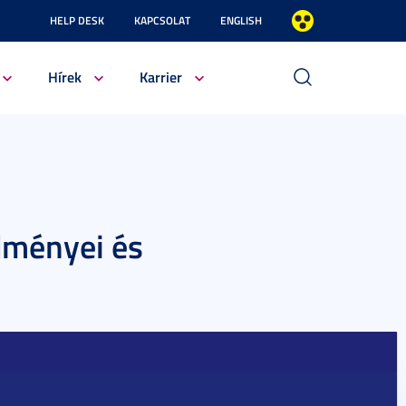
HELP DESK
KAPCSOLAT
ENGLISH
Hírek
Karrier
dményei és