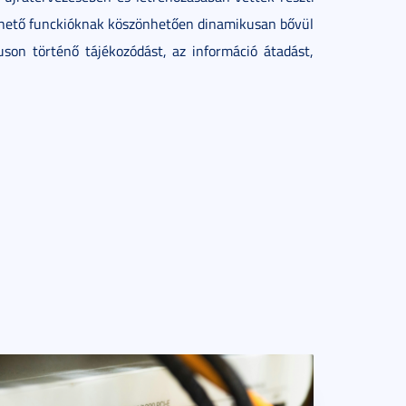
érhető funckióknak köszönhetően dinamikusan bővül
son történő tájékozódást, az információ átadást,