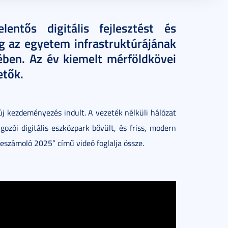
ntős digitális fejlesztést és
g az egyetem infrastruktúrájának
kében. Az év kiemelt mérföldkövei
etők.
j kezdeményezés indult. A vezeték nélküli hálózat
gozói digitális eszközpark bővült, és friss, modern
eszámoló 2025” című videó foglalja össze.