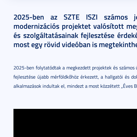
2025. december 10.
1 perc
2025-ben az SZTE ISZI számos jele
modernizációs projektet valósított me
és szolgáltatásainak fejlesztése érde
most egy rövid videóban is megtekinth
2025-ben folytatódtak a megkezdett projektek és számos ú
fejlesztése újabb mérföldkőhöz érkezett, a hallgatói és dol
alkalmazások indultak el, mindezt a most közzétett „Éves B