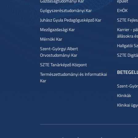
Gazdaságtudományi Kar
épület
Gyógyszerésztudományi Kar
EHÖK
Juhász Gyula Pedagógusképző Kar
SZTE Fejles
Mezőgazdasági Kar
Karrier - p
állásokra é
Mérnöki Kar
Hallgatói Sz
Szent-Györgyi Albert
Orvostudományi Kar
SZTE Digitá
SZTE Tanárképző Központ
BETEGEL
Természettudományi és Informatikai
Kar
Szent-Györg
Klinikák
Klinikai ügy