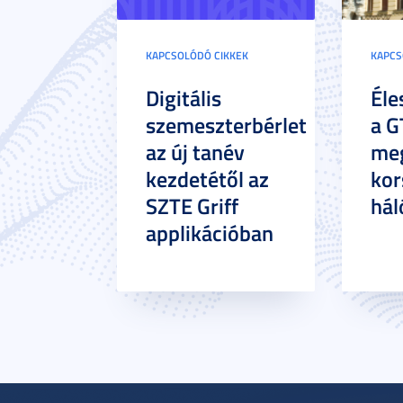
KAPCSOLÓDÓ CIKKEK
KAPCS
Digitális
Éle
szemeszterbérlet
a G
az új tanév
meg
kezdetétől az
kor
SZTE Griff
hál
applikációban