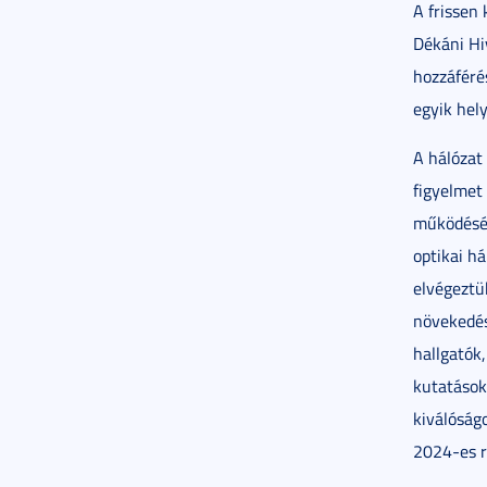
A frissen 
Dékáni Hi
hozzáférés
egyik hel
A hálózat 
figyelmet
működésér
optikai há
elvégeztük
növekedésé
hallgatók
kutatások
kiválóság
2024-es r