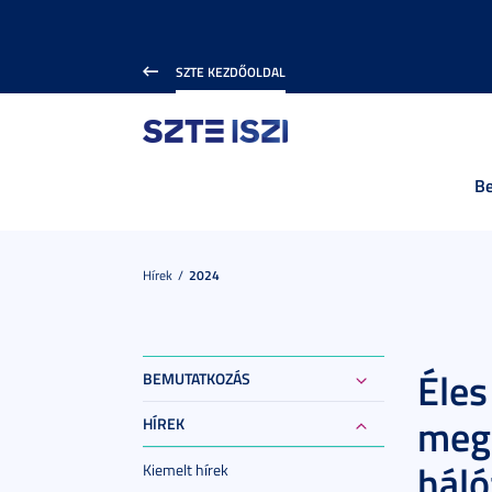
SZTE KEZDŐOLDAL
B
Hírek
2024
Éle
BEMUTATKOZÁS
megú
HÍREK
háló
Kiemelt hírek