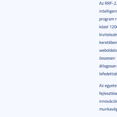
Az RRF-2.
intelligen
program r
közel 1200
kivitelez
keretében
weboldalo
összesen 
átlagosan 
lefedettsé
Az egyetem
fejleszté
innováció
munkavég