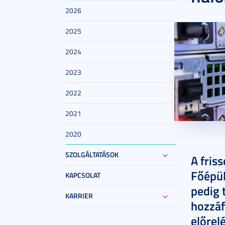
2026
2025
2024
2023
2022
2021
2020
2024. jún
SZOLGÁLTATÁSOK
A fris
Főépül
KAPCSOLAT
pedig 
KARRIER
hozzáf
előrel