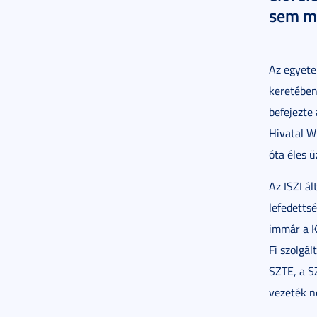
sem mű
Az egyete
keretében
befejezte
Hivatal W
óta éles 
Az ISZI ál
lefedetts
immár a K
Fi szolgál
SZTE, a S
vezeték né