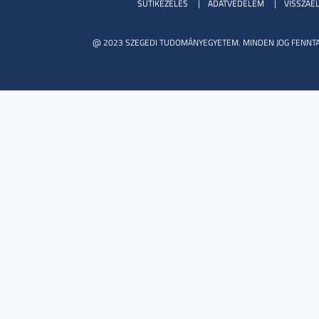
SÜTIKEZELÉS
ADATVÉDELEM
VISSZAÉ
@ 2023 SZEGEDI TUDOMÁNYEGYETEM. MINDEN JOG FENNTA