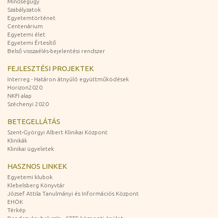
Minőségügy
Szabályzatok
Egyetemtörténet
Centenárium
Egyetemi élet
Egyetemi Értesítő
Belső visszaélés-bejelentési rendszer
FEJLESZTÉSI PROJEKTEK
Interreg - Határon átnyúló együttműködések
Horizon2020
NKFI alap
Széchenyi 2020
BETEGELLÁTÁS
Szent-Györgyi Albert Klinikai Központ
Klinikák
Klinikai ügyeletek
HASZNOS LINKEK
Egyetemi klubok
Klebelsberg Könyvtár
József Attila Tanulmányi és Információs Központ
EHÖK
Térkép