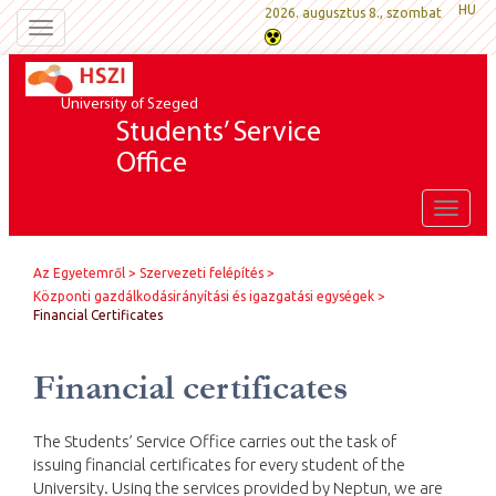
HU
2026. augusztus 8., szombat
Toggle
navigation
University of Szeged
Students’ Service
Office
Toggle
naviga
Az Egyetemről
Szervezeti felépítés
Központi gazdálkodásirányítási és igazgatási egységek
Financial Certificates
Financial certificates
The Students’ Service Office carries out the task of
issuing financial certificates for every student of the
University. Using the services provided by Neptun, we are