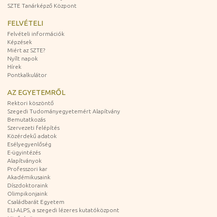
SZTE Tanárképző Központ
FELVÉTELI
Felvételi információk
Képzések
Miért az SZTE?
Nyílt napok
Hírek
Pontkalkulátor
AZ EGYETEMRŐL
Rektori köszöntő
Szegedi Tudományegyetemért Alapítvány
Bemutatkozás
Szervezeti felépítés
Közérdekű adatok
Esélyegyenlőség
E-ügyintézés
Alapítványok
Professzori kar
Akadémikusaink
Díszdoktoraink
Olimpikonjaink
Családbarát Egyetem
ELI-ALPS, a szegedi lézeres kutatóközpont