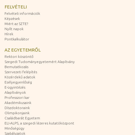
FELVÉTELI
Felvételi információk
Képzések
Miért az SZTE?
Nyílt napok
Hírek
Pontkalkulátor
AZ EGYETEMRŐL
Rektori köszöntő
Szegedi Tudományegyetemért Alapítvány
Bemutatkozás
Szervezeti felépítés
Közérdekű adatok
Esélyegyenlőség
E-ügyintézés
Alapítványok
Professzori kar
Akadémikusaink
Díszdoktoraink
Olimpikonjaink
Családbarát Egyetem
ELI-ALPS, a szegedi lézeres kutatóközpont
Minőségügy
Szabályzatok