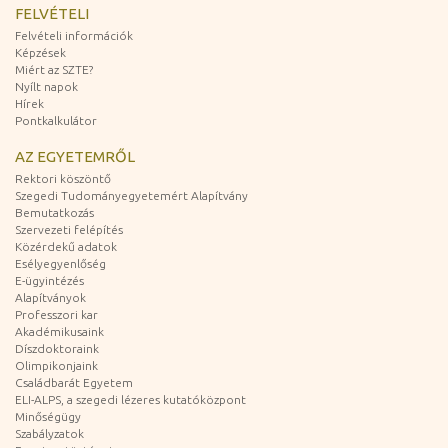
FELVÉTELI
Felvételi információk
Képzések
Miért az SZTE?
Nyílt napok
Hírek
Pontkalkulátor
AZ EGYETEMRŐL
Rektori köszöntő
Szegedi Tudományegyetemért Alapítvány
Bemutatkozás
Szervezeti felépítés
Közérdekű adatok
Esélyegyenlőség
E-ügyintézés
Alapítványok
Professzori kar
Akadémikusaink
Díszdoktoraink
Olimpikonjaink
Családbarát Egyetem
ELI-ALPS, a szegedi lézeres kutatóközpont
Minőségügy
Szabályzatok