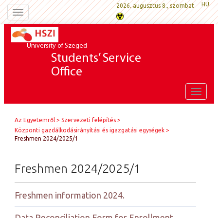
HU
2026. augusztus 8., szombat
Toggle
navigation
University of Szeged
Students’ Service
Office
Toggle
naviga
Az Egyetemről
Szervezeti felépítés
Központi gazdálkodásirányítási és igazgatási egységek
Freshmen 2024/2025/1
Freshmen 2024/2025/1
Freshmen information 2024.
Data Reconciliation Form for Enrollment