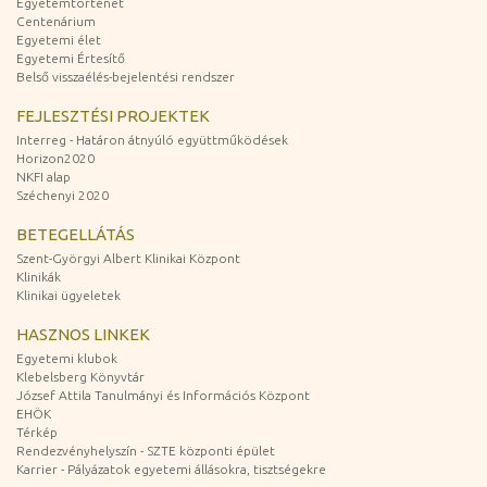
Egyetemtörténet
Centenárium
Egyetemi élet
Egyetemi Értesítő
Belső visszaélés-bejelentési rendszer
FEJLESZTÉSI PROJEKTEK
Interreg - Határon átnyúló együttműködések
Horizon2020
NKFI alap
Széchenyi 2020
BETEGELLÁTÁS
Szent-Györgyi Albert Klinikai Központ
Klinikák
Klinikai ügyeletek
HASZNOS LINKEK
Egyetemi klubok
Klebelsberg Könyvtár
József Attila Tanulmányi és Információs Központ
EHÖK
Térkép
Rendezvényhelyszín - SZTE központi épület
Karrier - Pályázatok egyetemi állásokra, tisztségekre