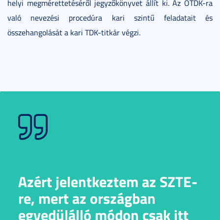
helyi megmérettetéséről jegyzőkönyvet állít ki. Az OTDK-ra
való nevezési procedúra kari szintű feladatait és
összehangolását a kari TDK-titkár végzi.
Azért jelentkeztem az SZTE-
re, mert az országban
egyedülálló módon csak itt