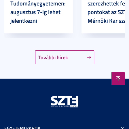
Tudományegyetemen:
szerezhettek felv
augusztus 7-ig lehet
pontokat az SZT
jelentkezni
Mérnöki Kar sza
További hírek
EGYETEMI KAROK..