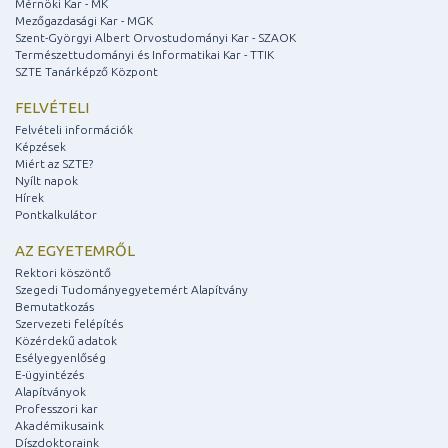
Mérnöki Kar - MK
Mezőgazdasági Kar - MGK
Szent-Györgyi Albert Orvostudományi Kar - SZAOK
Természettudományi és Informatikai Kar - TTIK
SZTE Tanárképző Központ
FELVÉTELI
Felvételi információk
Képzések
Miért az SZTE?
Nyílt napok
Hírek
Pontkalkulátor
AZ EGYETEMRŐL
Rektori köszöntő
Szegedi Tudományegyetemért Alapítvány
Bemutatkozás
Szervezeti felépítés
Közérdekű adatok
Esélyegyenlőség
E-ügyintézés
Alapítványok
Professzori kar
Akadémikusaink
Díszdoktoraink