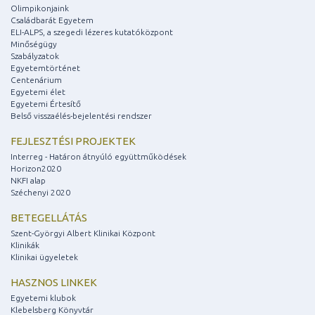
Olimpikonjaink
Családbarát Egyetem
ELI-ALPS, a szegedi lézeres kutatóközpont
Minőségügy
Szabályzatok
Egyetemtörténet
Centenárium
Egyetemi élet
Egyetemi Értesítő
Belső visszaélés-bejelentési rendszer
FEJLESZTÉSI PROJEKTEK
Interreg - Határon átnyúló együttműködések
Horizon2020
NKFI alap
Széchenyi 2020
BETEGELLÁTÁS
Szent-Györgyi Albert Klinikai Központ
Klinikák
Klinikai ügyeletek
HASZNOS LINKEK
Egyetemi klubok
Klebelsberg Könyvtár