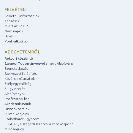
FELVÉTELI
Felvételi információk
Képzések
Miért az SZTE?
Nyílt napok
Hírek
Pontkalkulátor
AZ EGYETEMRŐL
Rektori köszöntő
Szegedi Tudományegyetemért Alapítvány
Bemutatkozás
Szervezeti felépítés
Közérdekű adatok
Esélyegyenlőség
E-ügyintézés
Alapítványok
Professzori kar
Akadémikusaink
Díszdoktoraink
Olimpikonjaink
Családbarát Egyetem
ELI-ALPS, a szegedi lézeres kutatóközpont
Minőségügy