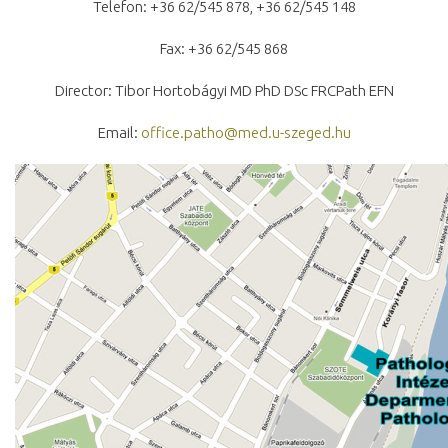
Telefon: +36 62/545 878, +36 62/545 148
Fax: +36 62/545 868
Director: Tibor Hortobágyi MD PhD DSc FRCPath EFN
Email:
office.patho@med.u-szeged.hu