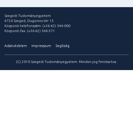
Szegedi Tudományegyetem
6720 Szeged, Dugonics tér 13.
Központi telefonszám: (+36-62) 544-000
Központi fax: (+36-62) 546-371
Adatvédelem
Impresszum
Segítség
(C) 2010 Szegedi Tudományegyetem. Minden jog fenntartva.