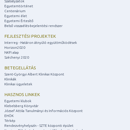
Szabályzatok
Egyetemtörténet
Centenárium
Egyetemi élet
Egyetemi Értesítő
Belső visszaélés-bejelentési rendszer
FEJLESZTÉSI PROJEKTEK
Interreg - Határon átnyúló együttműködések
Horizon2020
NKFI alap
Széchenyi 2020
BETEGELLÁTÁS
Szent-Györgyi Albert Klinikai Központ
Klinikák
Klinikai ügyeletek
HASZNOS LINKEK
Egyetemi klubok
Klebelsberg Könyvtár
József Attila Tanulmányi és Információs Központ
EHÖK
Térkép
Rendezvényhelyszín - SZTE központi épület