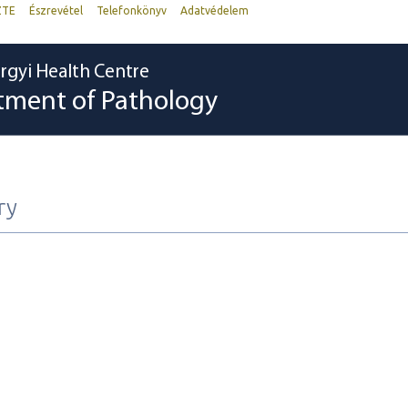
ZTE
Észrevétel
Telefonkönyv
Adatvédelem
rgyi Health Centre
tment of Pathology
ry