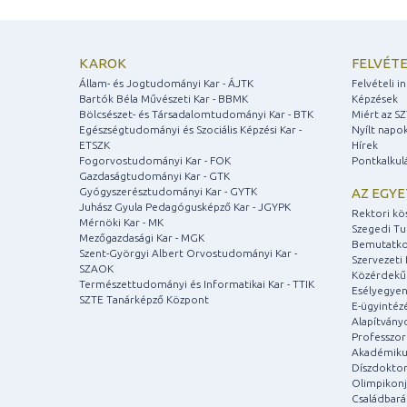
KAROK
FELVÉTE
Állam- és Jogtudományi Kar - ÁJTK
Felvételi 
Bartók Béla Művészeti Kar - BBMK
Képzések
Bölcsészet- és Társadalomtudományi Kar - BTK
Miért az S
Egészségtudományi és Szociális Képzési Kar -
Nyílt napo
ETSZK
Hírek
Fogorvostudományi Kar - FOK
Pontkalkul
Gazdaságtudományi Kar - GTK
Gyógyszerésztudományi Kar - GYTK
AZ EGY
Juhász Gyula Pedagógusképző Kar - JGYPK
Rektori kö
Mérnöki Kar - MK
Szegedi T
Mezőgazdasági Kar - MGK
Bemutatko
Szent-Györgyi Albert Orvostudományi Kar -
Szervezeti 
SZAOK
Közérdekű
Természettudományi és Informatikai Kar - TTIK
Esélyegyen
SZTE Tanárképző Központ
E-ügyintéz
Alapítvány
Professzori
Akadémiku
Díszdoktor
Olimpikonj
Családbar