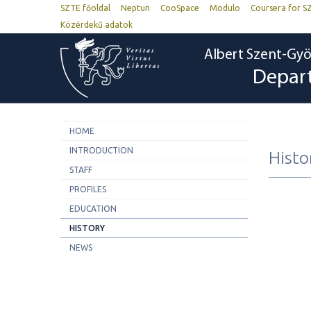
SZTE főoldal
Neptun
CooSpace
Modulo
Coursera for S
Közérdekű adatok
Albert Szent-Gyö
Depar
HOME
INTRODUCTION
Histo
STAFF
PROFILES
EDUCATION
HISTORY
NEWS