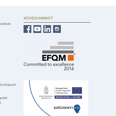
KÖVESS MINKET
ködések
iós Központ
pület
a,