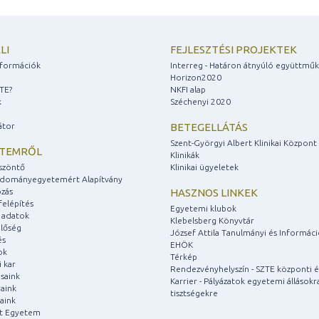
LI
FEJLESZTÉSI PROJEKTEK
információk
Interreg - Határon átnyúló együttmű
Horizon2020
ZTE?
NKFI alap
k
Széchenyi 2020
átor
BETEGELLÁTÁS
Szent-Györgyi Albert Klinikai Központ
ETEMRŐL
Klinikák
szöntő
Klinikai ügyeletek
udományegyetemért Alapítvány
zás
HASZNOS LINKEK
felépítés
Egyetemi klubok
 adatok
Klebelsberg Könyvtár
lőség
József Attila Tanulmányi és Informác
és
EHÖK
ok
Térkép
 kar
Rendezvényhelyszín - SZTE központi é
saink
Karrier - Pályázatok egyetemi állásokr
aink
tisztségekre
aink
át Egyetem