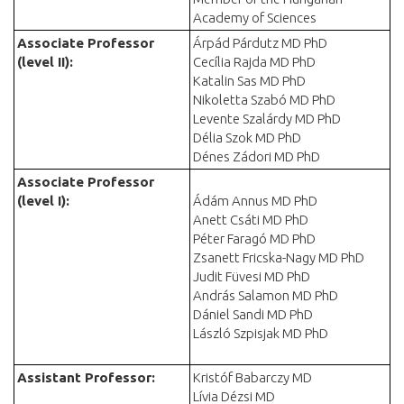
Academy of Sciences
Associate Professor
Árpád Párdutz MD PhD
(level II)
:
Cecília Rajda MD PhD
Katalin Sas MD PhD
Nikoletta Szabó MD PhD
Levente Szalárdy MD PhD
Délia Szok MD PhD
Dénes Zádori MD PhD
Associate Professor
(level I)
:
Ádám Annus MD PhD
Anett Csáti MD PhD
Péter Faragó MD PhD
Zsanett Fricska-Nagy MD PhD
Judit Füvesi MD PhD
András Salamon MD PhD
Dániel Sandi MD PhD
László Szpisjak MD PhD
Assistant Professor
:
Kristóf Babarczy MD
Lívia Dézsi MD