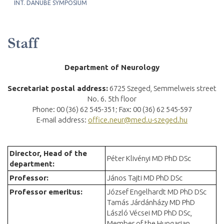
INT. DANUBE SYMPOSIUM
Staff
Department of Neurology
Secretariat postal address:
6725 Szeged, Semmelweis street
No. 6. 5th floor
Phone: 00 (36) 62 545-351; Fax: 00 (36) 62 545-597
E-mail address:
office.neur@med.u-szeged.hu
Director, Head of the
Péter Klivényi MD PhD DSc
department
:
Professor:
János Tajti MD PhD DSc
Professor emeritus:
József Engelhardt MD PhD DSc
Tamás Járdánházy MD PhD
László Vécsei MD PhD DSc,
Member of the Hungarian