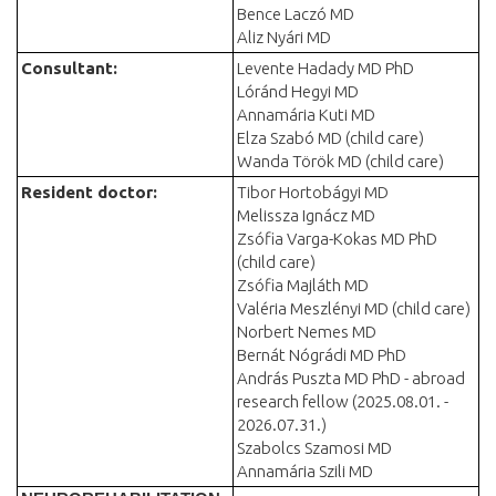
Bence Laczó MD
Aliz Nyári MD
Consultant
:
Levente Hadady MD PhD
Lóránd Hegyi MD
Annamária Kuti MD
Elza Szabó MD (child care)
Wanda Török MD (child care)
Resident doctor
:
Tibor Hortobágyi MD
Melissza Ignácz MD
Zsófia Varga-Kokas MD PhD
(child care)
Zsófia Majláth MD
Valéria Meszlényi MD (child care)
Norbert Nemes MD
Bernát Nógrádi MD PhD
András Puszta MD PhD - abroad
research fellow (2025.08.01. -
2026.07.31.)
Szabolcs Szamosi MD
Annamária Szili MD