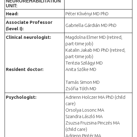
NEUROREHABILITATION
UNIT:
Head:
Péter Klivényi MD PhD
Associate Professor
Gabriella Gárdián MD PhD
(level I):
Clinical neurologist:
Magdolna Elmer MD (retired,
part-time job)
Katalin Jakab MD PhD (retired,
part-time job)
Terézia Szilágyi MD
Resident doctor:
Anita Szőke MD
Tamás Simon MD
Zsófia Tóth MD
Psychologist:
Adrienn Holczer MA PhD (child
care)
Orsolya Losonc MA
Szandra László MA
Zsuzsa Fruzsina Pinczés MA
(child care)
Adrienn Pintér MA