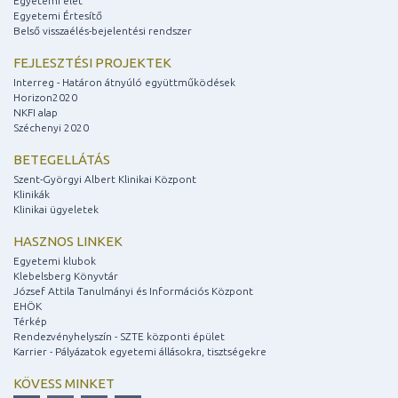
Egyetemi élet
Egyetemi Értesítő
Belső visszaélés-bejelentési rendszer
FEJLESZTÉSI PROJEKTEK
Interreg - Határon átnyúló együttműködések
Horizon2020
NKFI alap
Széchenyi 2020
BETEGELLÁTÁS
Szent-Györgyi Albert Klinikai Központ
Klinikák
Klinikai ügyeletek
HASZNOS LINKEK
Egyetemi klubok
Klebelsberg Könyvtár
József Attila Tanulmányi és Információs Központ
EHÖK
Térkép
Rendezvényhelyszín - SZTE központi épület
Karrier - Pályázatok egyetemi állásokra, tisztségekre
KÖVESS MINKET