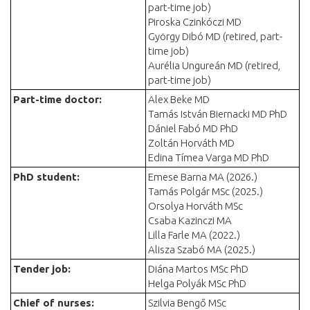
part-time job)
Piroska Czinkóczi MD
György Dibó MD (retired, part-
time job)
Aurélia Ungureán MD (retired,
part-time job)
Part-time doctor:
Alex Beke MD
Tamás István Biernacki MD PhD
Dániel Fabó MD PhD
Zoltán Horváth MD
Edina Tímea Varga MD PhD
PhD student:
Emese Barna MA (2026.)
Tamás Polgár MSc (2025.)
Orsolya Horváth MSc
Csaba Kazinczi MA
Lilla Farle MA (2022.)
Alisza Szabó MA (2025.)
Tender job:
Diána Martos MSc PhD
Helga Polyák MSc PhD
Chief of nurses
:
Szilvia Bengő MSc