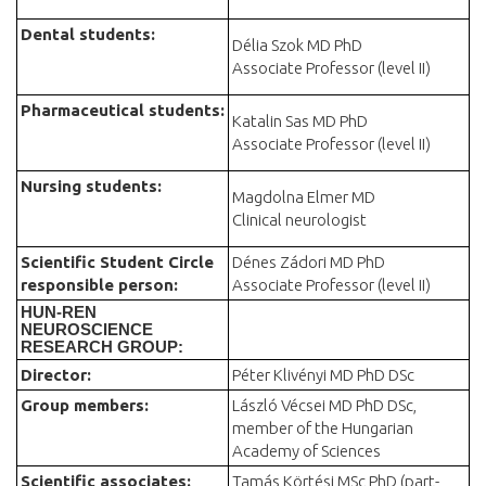
Dental students:
Délia Szok MD PhD
Associate Professor (level II)
Pharmaceutical students:
Katalin Sas MD PhD
Associate Professor (level II)
Nursing students:
Magdolna Elmer MD
Clinical neurologist
Scientific Student Circle
Dénes Zádori MD PhD
responsible person:
Associate Professor (level II)
HUN-REN
NEUROSCIENCE
RESEARCH GROUP:
Director:
Péter Klivényi MD PhD DSc
Group members:
László Vécsei MD PhD DSc,
member of the Hungarian
Academy of Sciences
Scientific associates:
Tamás Körtési MSc PhD (part-