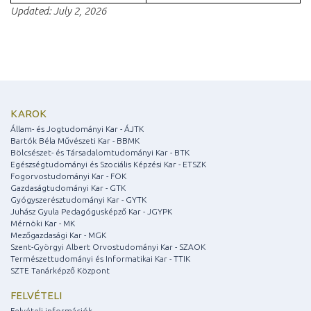
Updated: July 2, 2026
KAROK
Állam- és Jogtudományi Kar - ÁJTK
Bartók Béla Művészeti Kar - BBMK
Bölcsészet- és Társadalomtudományi Kar - BTK
Egészségtudományi és Szociális Képzési Kar - ETSZK
Fogorvostudományi Kar - FOK
Gazdaságtudományi Kar - GTK
Gyógyszerésztudományi Kar - GYTK
Juhász Gyula Pedagógusképző Kar - JGYPK
Mérnöki Kar - MK
Mezőgazdasági Kar - MGK
Szent-Györgyi Albert Orvostudományi Kar - SZAOK
Természettudományi és Informatikai Kar - TTIK
SZTE Tanárképző Központ
FELVÉTELI
Felvételi információk