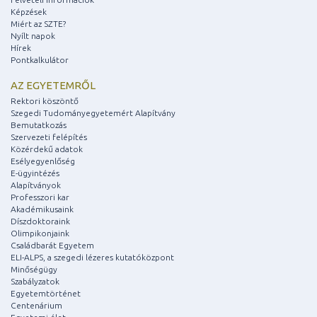
Képzések
Miért az SZTE?
Nyílt napok
Hírek
Pontkalkulátor
AZ EGYETEMRŐL
Rektori köszöntő
Szegedi Tudományegyetemért Alapítvány
Bemutatkozás
Szervezeti felépítés
Közérdekű adatok
Esélyegyenlőség
E-ügyintézés
Alapítványok
Professzori kar
Akadémikusaink
Díszdoktoraink
Olimpikonjaink
Családbarát Egyetem
ELI-ALPS, a szegedi lézeres kutatóközpont
Minőségügy
Szabályzatok
Egyetemtörténet
Centenárium