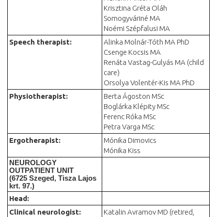
Krisztina Gréta Oláh
Somogyváriné MA
Noémi Szépfalusi MA
Speech therapist:
Alinka Molnár-Tóth MA PhD
Csenge Kocsis MA
Renáta Vastag-Gulyás MA (child
care)
Orsolya Volentér-Kis MA PhD
Physiotherapist:
Berta Ágoston MSc
Boglárka Klépity MSc
Ferenc Róka MSc
Petra Varga MSc
Ergotherapist:
Mónika Dimovics
Mónika Kiss
NEUROLOGY
OUTPATIENT UNIT
(6725 Szeged, Tisza Lajos
krt. 97.)
Head:
Clinical neurologist:
Katalin Avramov MD (retired,