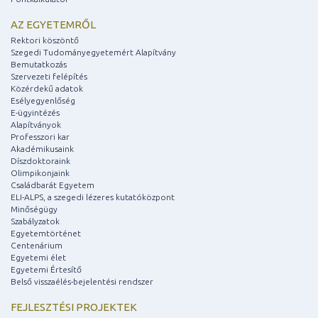
AZ EGYETEMRŐL
Rektori köszöntő
Szegedi Tudományegyetemért Alapítvány
Bemutatkozás
Szervezeti felépítés
Közérdekű adatok
Esélyegyenlőség
E-ügyintézés
Alapítványok
Professzori kar
Akadémikusaink
Díszdoktoraink
Olimpikonjaink
Családbarát Egyetem
ELI-ALPS, a szegedi lézeres kutatóközpont
Minőségügy
Szabályzatok
Egyetemtörténet
Centenárium
Egyetemi élet
Egyetemi Értesítő
Belső visszaélés-bejelentési rendszer
FEJLESZTÉSI PROJEKTEK