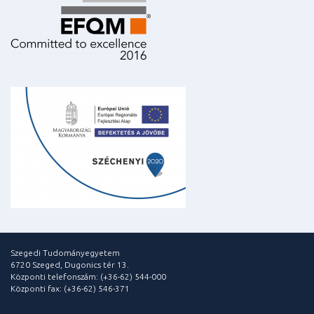
Szegedi Tudományegyetem
6720 Szeged, Dugonics tér 13.
Központi telefonszám: (+36-62) 544-000
Központi fax: (+36-62) 546-371