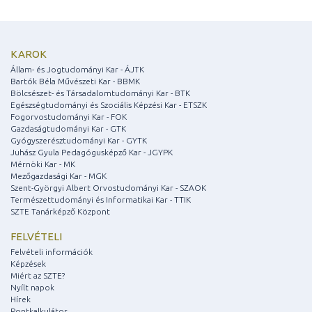
KAROK
Állam- és Jogtudományi Kar - ÁJTK
Bartók Béla Művészeti Kar - BBMK
Bölcsészet- és Társadalomtudományi Kar - BTK
Egészségtudományi és Szociális Képzési Kar - ETSZK
Fogorvostudományi Kar - FOK
Gazdaságtudományi Kar - GTK
Gyógyszerésztudományi Kar - GYTK
Juhász Gyula Pedagógusképző Kar - JGYPK
Mérnöki Kar - MK
Mezőgazdasági Kar - MGK
Szent-Györgyi Albert Orvostudományi Kar - SZAOK
Természettudományi és Informatikai Kar - TTIK
SZTE Tanárképző Központ
FELVÉTELI
Felvételi információk
Képzések
Miért az SZTE?
Nyílt napok
Hírek
Pontkalkulátor