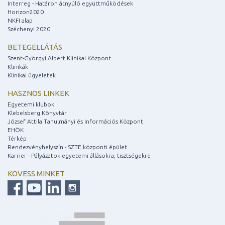
Interreg - Határon átnyúló együttműködések
Horizon2020
NKFI alap
Széchenyi 2020
BETEGELLÁTÁS
Szent-Györgyi Albert Klinikai Központ
Klinikák
Klinikai ügyeletek
HASZNOS LINKEK
Egyetemi klubok
Klebelsberg Könyvtár
József Attila Tanulmányi és Információs Központ
EHÖK
Térkép
Rendezvényhelyszín - SZTE központi épület
Karrier - Pályázatok egyetemi állásokra, tisztségekre
KÖVESS MINKET