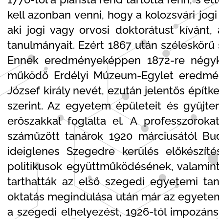
kell azonban venni, hogy a kolozsvári jo
aki jogi vagy orvosi doktorátust kívánt
tanulmányait. Ezért 1867 után széleskörű
Ennek eredményeképpen 1872-re négyka
működő Erdélyi Múzeum-Egylet eredmény
József király nevét, ezután jelentős épít
szerint. Az egyetem épületeit és gyűjt
erőszakkal foglalta el. A professzoroka
száműzött tanárok 1920 márciusától Bu
ideiglenes Szegedre kerülés előkészít
politikusok együttműködésének, valamint
tarthatták az első szegedi egyetemi tan
oktatás megindulása után már az egyetem
a szegedi elhelyezést, 1926-tól impozán