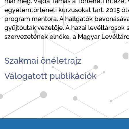
már meg. Vajda Tamás a Történeti Intézet 
egyetemtörténeti kurzusokat tart. 2015 ót
program mentora. A hallgatók bevonásáva
gyűjtőutak vezetője. A hazai levéltárosok
szervezetének elnöke, a Magyar Levéltáro
Szakmai önéletrajz
Válogatott publikációk