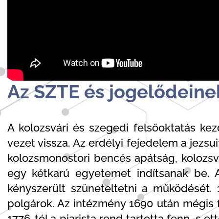
Az SZTE és jogelődeinek
A kolozsvári és szegedi felsőoktatás kez
vezet vissza. Az erdélyi fejedelem a jezsui
kolozsmonostori bencés apátság, kolozsvá
egy kétkarú egyetemet indítsanak be. A
kényszerült szüneteltetni a működését. 
polgárok. Az intézmény 1690 után mégis fo
1776-tól a piarista rend tartotta fenn, s 