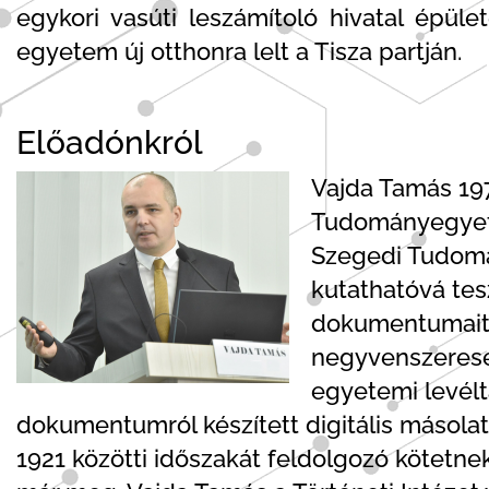
egykori vasúti leszámítoló hivatal épül
egyetem új otthonra lelt a Tisza partján.
Előadónkról
Vajda Tamás 197
Tudományegyete
Szegedi Tudomán
kutathatóvá tes
dokumentumait. 
negyvenszeresér
egyetemi levélt
dokumentumról készített digitális másola
1921 közötti időszakát feldolgozó kötetnek