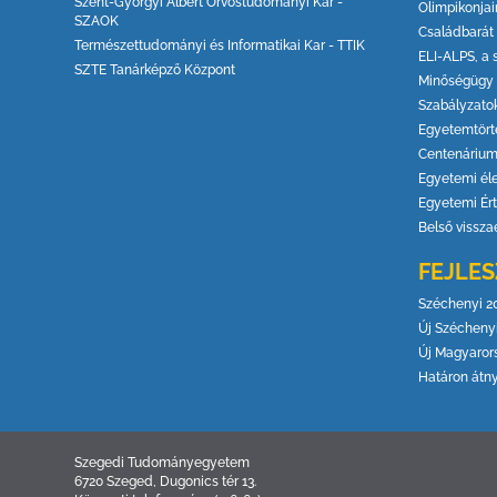
Szent-Györgyi Albert Orvostudományi Kar -
Olimpikonjai
SZAOK
Családbarát
Természettudományi és Informatikai Kar - TTIK
ELI-ALPS, a 
SZTE Tanárképző Központ
Minőségügy
Szabályzato
Egyetemtört
Centenáriu
Egyetemi él
Egyetemi Ért
Belső vissza
FEJLES
Széchenyi 2
Új Széchenyi
Új Magyarors
Határon átn
Szegedi Tudományegyetem
6720 Szeged, Dugonics tér 13.