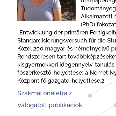
drámapedagóg
Tudományegy
Alkalmazott 
(PhD) fokoza
„Entwicklung der primären Fertigkei
Standardisierungsversuch für die S
Közel 200 magyar és németnyelvű publ
Rendszeresen tart továbbképzéseket 
kisgyermekkori idegennyelv-tanulás, t
főszerkesztő-helyettese; a Német N
Központ főigazgató-helyettese.2
Szakmai önéletrajz
Válogatott publikációk