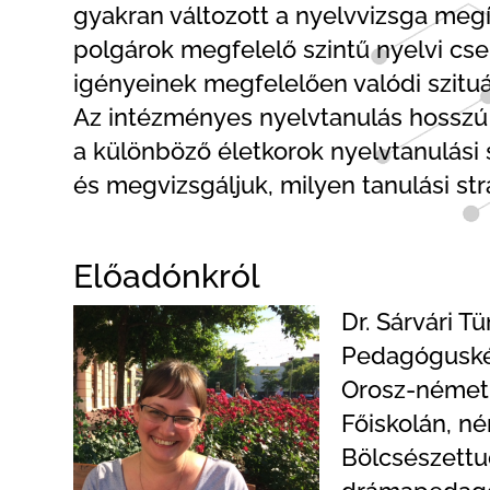
gyakran változott a nyelvvizsga megí
polgárok megfelelő szintű nyelvi cs
igényeinek megfelelően valódi szituá
Az intézményes nyelvtanulás hosszú 
a különböző életkorok nyelvtanulási
és megvizsgáljuk, milyen tanulási st
Előadónkról
Dr. Sárvári 
Pedagóguskép
Orosz-német 
Főiskolán, n
Bölcsészettu