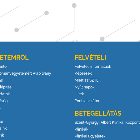
YETEMRŐL
FELVÉTELI
öntő
Felvételi információk
ományegyetemért Alapítvány
Képzések
ás
Miért az SZTE?
lépítés
Nyílt napok
datok
Hírek
őség
Pontkalkulátor
s
BETEGELLÁTÁS
k
ar
Szent-Györgyi Albert Klinikai Központ
aink
Klinikák
ink
Klinikai ügyeletek