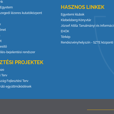
nk
HASZNOS LINKEK
 Egyetem
szegedi lézeres kutatóközpont
Egyetemi klubok
Klebelsberg Könyvtár
k
József Attila Tanulmányi és Informác
énet
EHÖK
m
Térkép
et
Rendezvényhelyszín - SZTE központi 
esítő
élés-bejelentési rendszer
ZTÉSI PROJEKTEK
020
 Terv
zág Fejlesztési Terv
yúló együttműködések