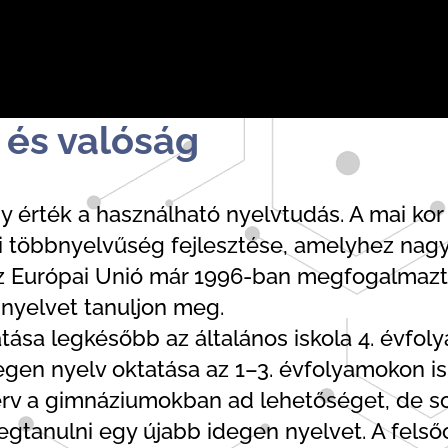
 és valóság
 érték a használható nyelvtudás. A mai kor 
éni többnyelvűség fejlesztése, amelyhez nag
z Európai Unió már 1996-ban megfogalmazta
 nyelvet tanuljon meg.
tása legkésőbb az általános iskola 4. évfo
degen nyelv oktatása az 1–3. évfolyamokon 
terv a gimnáziumokban ad lehetőséget, de 
tanulni egy újabb idegen nyelvet. A felső