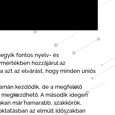
egyik fontos nyelv- és
ymértékben hozzájárul az
 azt az elvárást, hogy minden uniós
lyamán kezdődik, de a megfelelő
is megkezdhető. A második idegen
sokan már hamarabb, szakkörök,
oktatásban az elmúlt időszakban