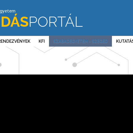
egyetem
DÁS
PORTÁL
RENDEZVÉNYEK
KFI
SZABADEGYETEM - SZEGED
KUTATÁ