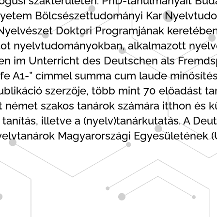
usi szakterületen. PhD-tanulmányait Buda
etem Bölcsészettudományi Kar Nyelvtudomá
Nyelvészet Doktori Programjának keretében
tot nyelvtudományokban, alkalmazott nyelvé
ten im Unterricht des Deutschen als Fremds
tufe A1-” címmel summa cum laude minősíté
ikáció szerzője, több mint 70 előadást tart
német szakos tanárok számára itthon és kül
anítás, illetve a (nyelv)tanárkutatás. A Deu
yelvtanárok Magyarországi Egyesületének (