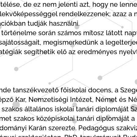
télése, de ez nem jelenti azt, hogy ne lenn
elekvőképességgel rendelkezzenek; azaz a 
ciókban tudják használni.
történelme során számos mítosz látott napvi
 sajátosságait, megismerkedünk a legelterj
ratégiák segíthetik elő az eredményes nyelv
Tünde tanszékvezető főiskolai docens, a S
ző Kar, Nemzetiségi Intézet, Német és Né
szakos általános iskolai tanári diplomáját 
émet szakos középiskolai tanári diplomájá
dományi Karán szerezte. Pedagógus szakviz