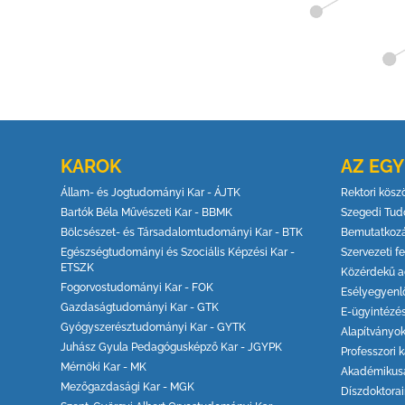
KAROK
AZ EG
Állam- és Jogtudományi Kar - ÁJTK
Rektori kösz
Bartók Béla Művészeti Kar - BBMK
Szegedi Tud
Bölcsészet- és Társadalomtudományi Kar - BTK
Bemutatkoz
Egészségtudományi és Szociális Képzési Kar -
Szervezeti fe
ETSZK
Közérdekű a
Fogorvostudományi Kar - FOK
Esélyegyenl
Gazdaságtudományi Kar - GTK
E-ügyintézé
Gyógyszerésztudományi Kar - GYTK
Alapítványo
Juhász Gyula Pedagógusképző Kar - JGYPK
Professzori k
Mérnöki Kar - MK
Akadémikus
Mezőgazdasági Kar - MGK
Díszdoktora