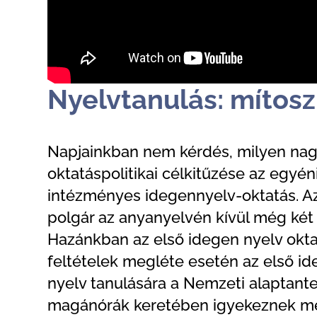
Nyelvtanulás: mítosz
Napjainkban nem kérdés, milyen nagy
oktatáspolitikai célkitűzése az egy
intézményes idegennyelv-oktatás. A
polgár az anyanyelvén kívül még két
Hazánkban az első idegen nyelv okta
feltételek megléte esetén az első i
nyelv tanulására a Nemzeti alaptan
magánórák keretében igyekeznek meg