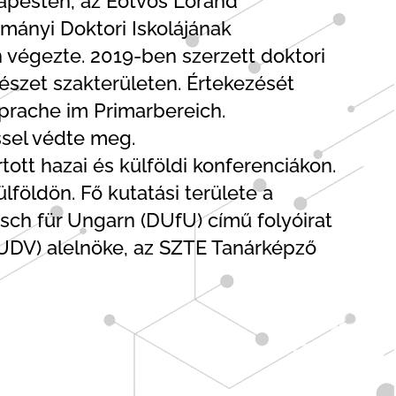
pesten, az Eötvös Lóránd
nyi Doktori Iskolájának
 végezte. 2019-ben szerzett doktori
szet szakterületen. Értekezését
prache im Primarbereich.
ssel védte meg.
ott hazai és külföldi konferenciákon.
földön. Fő kutatási területe a
tsch für Ungarn (DUfU) című folyóirat
UDV) alelnöke, az SZTE Tanárképző