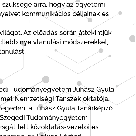
e szüksége arra, hogy az egyetemi
nyelvet kommunikációs céljainak és
lágot. Az előadás során áttekintjük
edtebb nyelvtanulási módszerekkel,
tanulást.
zegedi Tudományegyetem Juhász Gyula
met Nemzetiségi Tanszék oktatója.
Szegeden, a Juhász Gyula Tanárképző
t a Szegedi Tudományegyetem
sgát tett közoktatás-vezetői és