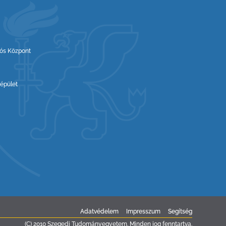
iós Központ
épület
Adatvédelem
Impresszum
Segítség
(C) 2010 Szegedi Tudományegyetem. Minden jog fenntartva.