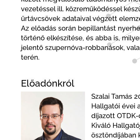
vezetéssel ill. közreműködéssel kés
űrtávcsövek adataival végzett elemz
Az előadás során bepillantást nyerh
történő elkészítése, és abba is, mil
jelentő szupernóva-robbanások, val
terén.
Előadónkról
Szalai Tamás 2
Hallgatói évei 
díjazott OTDK-
Kiváló Hallgató
ösztöndíjában 