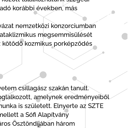
lőadó korábbi években, más
ályázat nemzetközi konzorciumban
k kataklizmikus megsemmisülését
oz kötődő kozmikus porképződés
tem csillagász szakán tanult.
l foglalkozott, amelynek eredményeiből
unka is született. Elnyerte az SZTE
mellett a Sófi Alapítvány
Város Ösztöndíjában három