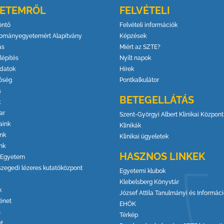
YETEMRŐL
FELVÉTELI
öntő
Felvételi információk
ományegyetemért Alapítvány
Képzések
ás
Miért az SZTE?
lépítés
Nyílt napok
datok
Hírek
őség
Pontkalkulátor
s
BETEGELLÁTÁS
k
ar
Szent-Györgyi Albert Klinikai Központ
aink
Klinikák
ink
Klinikai ügyeletek
nk
HASZNOS LINKEK
 Egyetem
szegedi lézeres kutatóközpont
Egyetemi klubok
Klebelsberg Könyvtár
k
József Attila Tanulmányi és Informác
énet
EHÖK
m
Térkép
et