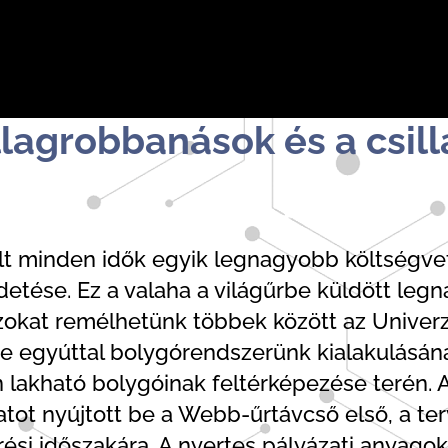
llagrobbanások és a csi
olt minden idők egyik legnagyobb költségv
tése. Ez a valaha a világűrbe küldött legn
zokat remélhetünk többek között az Univerzu
e egyúttal bolygórendszerünk kialakulásának
 lakható bolygóinak feltérképezése terén. 
tot nyújtott be a Webb-űrtávcső első, a te
i időszakára. A nyertes pályázati anyagok