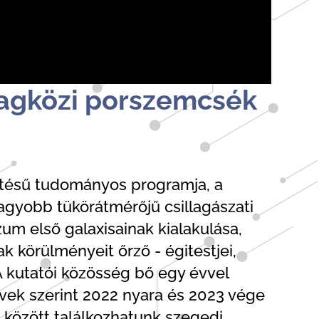
llagközi porszemcsék
etésű tudományos programja, a
agyobb tükörátmérőjű csillagászati
m első galaxisainak kialakulása,
 körülményeit őrző - égitestjei,
A kutatói közösség bő egy évvel
rvek szerint 2022 nyara és 2023 vége
 között találkozhatunk szegedi