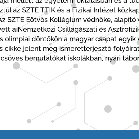
kája mellett az egyetemi oktatásban és a tu
ztül az SZTE TTIK és a Fizikai Intézet közkap
 Az SZTE Eötvös Kollégium védnöke, alapító 
ett a Nemzetközi Csillagászati és Asztrofiz
s olimpiai döntőkön a magyar csapat egyik ve
cikke jelent meg ismeretterjesztő folyóira
vcsöves bemutatókat iskolákban, nyári tábo