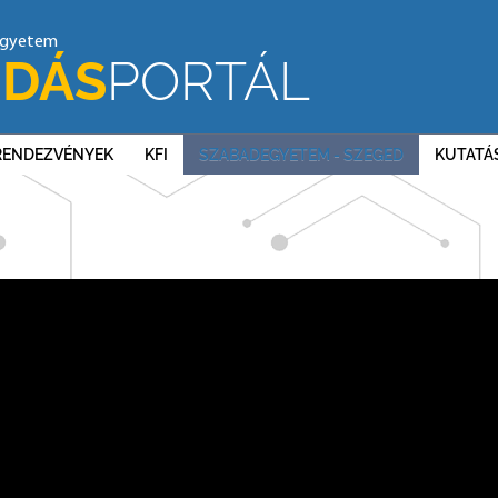
egyetem
DÁS
PORTÁL
RENDEZVÉNYEK
KFI
SZABADEGYETEM - SZEGED
KUTATÁ