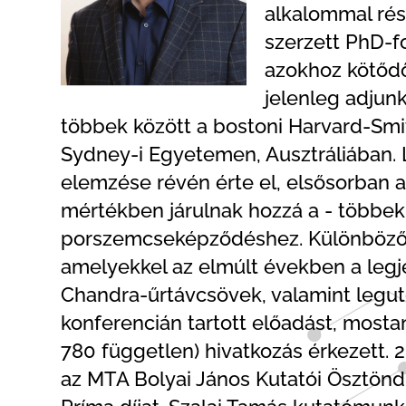
alkalommal rész
szerzett PhD-f
azokhoz kötődő
jelenleg adjunk
többek között a bostoni Harvard-Smit
Sydney-i Egyetemen, Ausztráliában.
elemzése révén érte el, elsősorban 
mértékben járulnak hozzá a - többek
porszemcseképződéshez. Különböző, 
amelyekkel az elmúlt években a legje
Chandra-űrtávcsövek, valamint legu
konferencián tartott előadást, mostan
780 független) hivatkozás érkezett. 
az MTA Bolyai János Kutatói Ösztönd