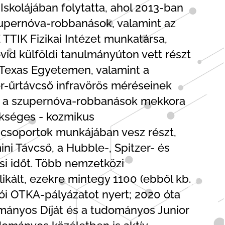
Iskolájában folytatta, ahol 2013-ban
szupernóva-robbanások, valamint az
TIK Fizikai Intézet munkatársa,
övid külföldi tanulmányúton vett részt
i Texas Egyetemen, valamint a
r-űrtávcső infravörös méréseinek
jon a szupernóva-robbanások mekkora
ükséges - kozmikus
 csoportok munkájában vesz részt,
ni Távcső, a Hubble-, Spitzer- és
i időt. Több nemzetközi
likált, ezekre mintegy 1100 (ebből kb.
tói OTKA-pályázatot nyert; 2020 óta
mányos Díját és a tudományos Junior