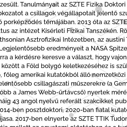
esült. Tanulmányait az SZTE Fizika Doktori 
okozatot a csillagok végállapotait jelentő 
 porképződés témájában. 2013 óta az SZTE T
tus az intézet Kísérleti Fizikai Tanszékén. R
hsonian Asztrofizikai Intézetben, az austin
 Legjelentősebb eredményeit a NASA Spitze
arra a kérdésre keresve a választ, hogy va
 között a Föld bolygó keletkezéséhez is sz
főleg amerikai kutatókból álló nemzetközi
lentősebb csillagászati műszerekre (a Gemi
tóbb a James Webb-űrtávcső) nyertek mérés
áig 43 angol nyelvű referált szakcikket pub
2014-ben posztdoktori, 2020-ban fiatal kuta
íjasa. 2017-ben elnyerte az SZTE TTIK Tudo