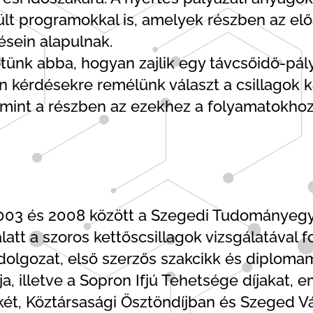
zült programokkal is, amelyek részben az e
ésein alapulnak.
etünk abba, hogyan zajlik egy távcsőidő-p
yen kérdésekre remélünk választ a csillago
amint a részben az ezekhez a folyamatokh
003 és 2008 között a Szegedi Tudományegye
alatt a szoros kettőscsillagok vizsgálatáva
dolgozat, első szerzős szakcikk és diplomam
ja, illetve a Sopron Ifjú Tehetsége díjakat, e
két, Köztársasági Ösztöndíjban és Szeged 