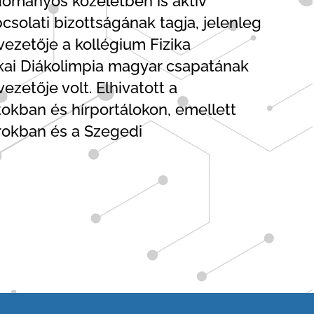
dományos közéletben is aktív
csolati bizottságának tagja, jelenleg
vezetője a kollégium Fizika
ikai Diákolimpia magyar csapatának
zetője volt. Elhivatott a
tokban és hírportálokon, emellett
rokban és a Szegedi