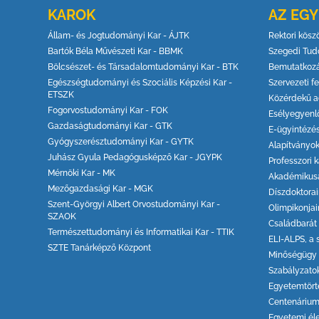
KAROK
AZ EG
Állam- és Jogtudományi Kar - ÁJTK
Rektori kösz
Bartók Béla Művészeti Kar - BBMK
Szegedi Tud
Bölcsészet- és Társadalomtudományi Kar - BTK
Bemutatkoz
Egészségtudományi és Szociális Képzési Kar -
Szervezeti fe
ETSZK
Közérdekű a
Fogorvostudományi Kar - FOK
Esélyegyenl
Gazdaságtudományi Kar - GTK
E-ügyintézé
Gyógyszerésztudományi Kar - GYTK
Alapítványo
Juhász Gyula Pedagógusképző Kar - JGYPK
Professzori k
Mérnöki Kar - MK
Akadémikus
Mezőgazdasági Kar - MGK
Díszdoktora
Szent-Györgyi Albert Orvostudományi Kar -
Olimpikonjai
SZAOK
Családbarát
Természettudományi és Informatikai Kar - TTIK
ELI-ALPS, a 
SZTE Tanárképző Központ
Minőségügy
Szabályzato
Egyetemtört
Centenáriu
Egyetemi él