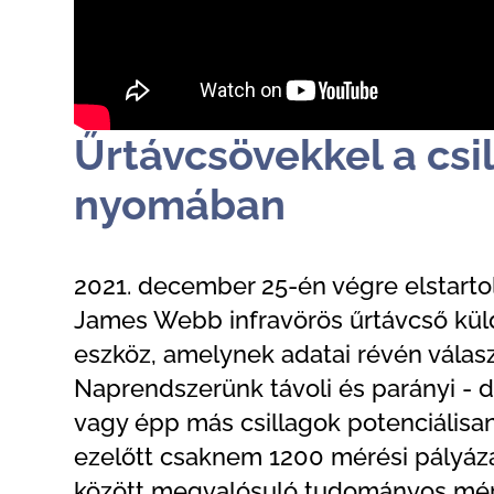
Űrtávcsövekkel a csi
nyomában
2021. december 25-én végre elstart
James Webb infravörös űrtávcső külde
eszköz, amelynek adatai révén válas
Naprendszerünk távoli és parányi - d
vagy épp más csillagok potenciálisan
ezelőtt csaknem 1200 mérési pályáza
között megvalósuló tudományos mérés