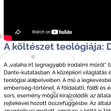
A költészet teológiája: 
A „valaha írt legnagyobb irodalmi műről“ (
Dante-kutatásban. A középkori világlátá
teológiai alapelveiben. A mű a legkevésbé 
emberiség-történet. A földalatti, földi és 
sors, esemény mögül kirajzolódik
az
által
rejtekével hozott összefüggésbe. Az általá
anagógikus) mellett, amelyre a költő is tö