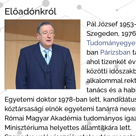
Előadónkról
Pál József 195
Szegeden, 1976
Tudományegye
ban
Párizsban
t
ahol tizenkét é
közötti időszak
alkalommal rekt
tanács és a habi
Egyetemi doktor 1978-ban lett, kandidátu
köztársasági elnök egyetemi tanárrá nevez
Római Magyar Akadémia tudományos igazga
Minisztériuma helyettes államtitkára lett.