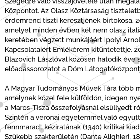
Szegedre való visszajövetele után megalap
Központot. Az Olasz Köztársaság tisztelet
érdemrend tiszti keresztjének birtokosa. 
amelyet minden évben két nem olasz itali
keretében végzett munkájáért Ipolyi Arn
Kapcsolataiért Emlékérem kitüntetettje. 
Blazovich Lászlóval közösen hatodik éve s
előadássorozatot a Dóm Látogatóközpont
A Magyar Tudományos Művek Tára több min
amelynek közel fele külföldön, idegen nye
a Maros-Tisza összefolyásnál elsüllyedt ró
Szintén a veronai egyetemmel való együ
fennmaradt kéziratának (1340) kritikai kiad
Szűkebb szakterületén (Dante Alighieri, 1