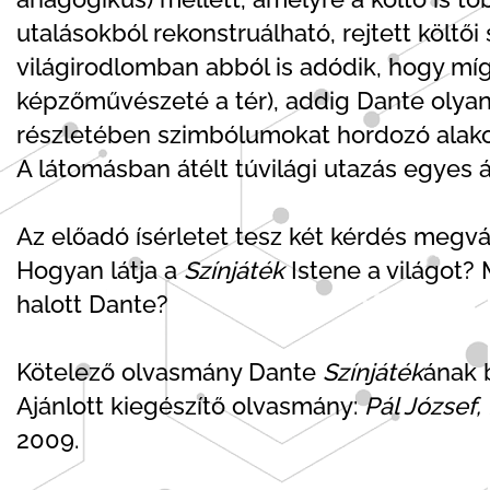
utalásokból rekonstruálható, rejtett költő
világirodlomban abból is adódik, hogy míg 
képzőművészeté a tér), addig Dante olyan (
részletében szimbólumokat hordozó alakok,
A látomásban átélt túvilági utazás egyes 
Az előadó ísérletet tesz két kérdés megvá
Hogyan látja a
Színjáték
Istene a világot?
halott Dante?
Kötelező olvasmány Dante
Színjáték
ának 
Ajánlott kiegészítő olvasmány:
Pál József
2009.