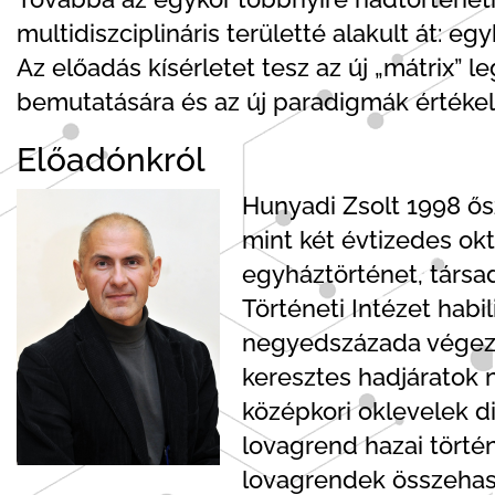
multidiszciplináris területté alakult át: egy
Az előadás kísérletet tesz az új „mátrix” l
bemutatására és az új paradigmák értékel
Előadónkról
Hunyadi Zsolt 1998 ős
mint két évtizedes ok
egyháztörténet, társad
Történeti Intézet hab
negyedszázada végez 
keresztes hadjáratok 
középkori oklevelek di
lovagrend hazai törté
lovagrendek összehas