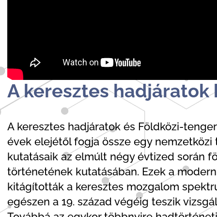
A keresztes hadjáratok 
A keresztes hadjáratok és Földközi-tenge
évek elejétől fogja össze egy nemzetközi 
kutatásaik az elmúlt négy évtized során 
történetének kutatásában. Ezek a modern 
kitágították a keresztes mozgalom spektru
egészen a 19. század végéig teszik vizsgá
Továbbá az egykor többnyire hadtörténet