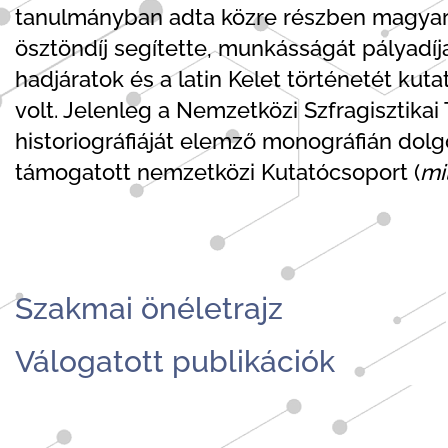
tanulmányban adta közre részben magyaru
ösztöndíj segítette, munkásságát pályadíja
hadjáratok és a latin Kelet történetét ku
volt. Jelenleg a Nemzetközi Szfragisztikai 
historiográfiáját elemző monográfián dolg
támogatott nemzetközi Kutatócsoport (
mi
Szakmai önéletrajz
Válogatott publikációk