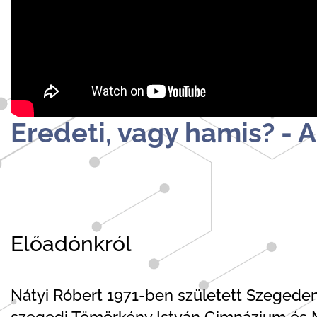
Eredeti, vagy hamis? - 
Előadónkról
Nátyi Róbert 1971-ben született Szegeden
szegedi Tömörkény István Gimnázium és M