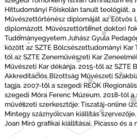
Hittudományi Főiskolán tanult teológiát, 
Művészettörténész diplomáját az Eötvös
diplomázott. Művészettörténet doktori fo
Tudományegyetem Juhász Gyula Pedagógu
között az SZTE Bölcsészettudományi Kar 
tól az SZTE Zeneművészeti Kar Zeneelméle
Művészeti Kar dékánja. 2015-től az SZTE B
Akkreditációs Bizottság Művészeti Szakbi
tagja. 2007-től a szegedi REÖK (Regionáli
szegedi Móra Ferenc Múzeum, 2018-tól a 
művészeti szerkesztője: Tiszatáj-online (201
Mintegy száznyolcvan kiállítás szervezőj
Joan Miró grafikai kiállításai, Picasso és 