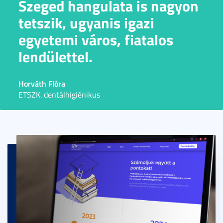
Szeged hangulata is nagyon
tetszik, ugyanis igazi
egyetemi város, fiatalos
lendülettel.
Horváth Flóra
ETSZK. dentálhigiénikus