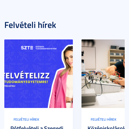
Felvételi hírek
FELVÉTELI HÍREK
FELVÉTELI HÍREK
Pótfelvételi a Szegedi
Középiskolások