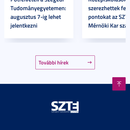
Tudományegyetemen:
szerezhettek felv
augusztus 7-ig lehet
pontokat az SZT
jelentkezni
Mérnöki Kar sza
További hírek