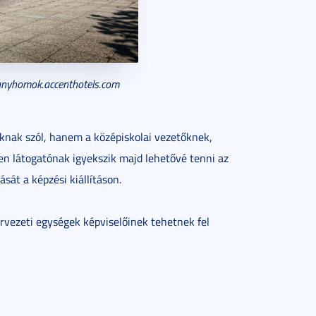
anyhomok.accenthotels.com
óknak szól, hanem a középiskolai vezetőknek,
n látogatónak igyekszik majd lehetővé tenni az
sát a képzési kiállításon.
vezeti egységek képviselőinek tehetnek fel