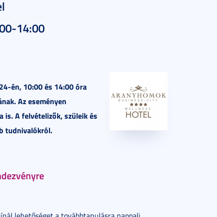
l
:00-14:00
24-én, 10:00 és 14:00 óra
jának. Az eseményen
s. A felvételizők, szüleik és
b tudnivalókról.
endezvényre
ínál lehetőséget a továbbtanulásra nappali,