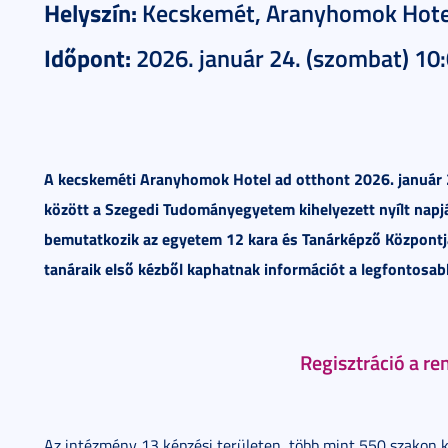
Helyszín:
Kecskemét, Aranyhomok Hote
Időpont:
2026. január 24. (szombat) 10
A kecskeméti
Aranyhomok Hotel
ad otthont 2026. január 
között a Szegedi Tudományegyetem kihelyezett nyílt nap
bemutatkozik az egyetem 12 kara és Tanárképző Központja i
tanáraik első kézből kaphatnak információt a legfontosab
Regisztráció a r
Az intézmény 13 képzési területen, több mint 550 szakon k