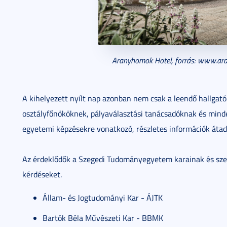
Aranyhomok Hotel, forrás: www.ar
A kihelyezett nyílt nap azonban nem csak a leendő hallgat
osztályfőnököknek, pályaválasztási tanácsadóknak és minde
egyetemi képzésekre vonatkozó, részletes információk átadá
Az érdeklődők a Szegedi Tudományegyetem karainak és szer
kérdéseket.
Állam- és Jogtudományi Kar - ÁJTK
Bartók Béla Művészeti Kar - BBMK