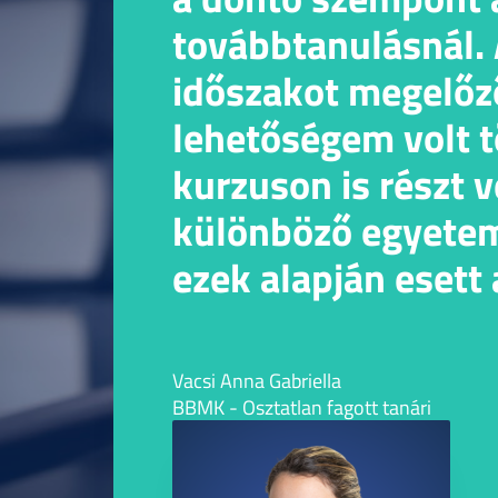
továbbtanulásnál. A
időszakot megelőz
lehetőségem volt 
kurzuson is részt 
különböző egyete
ezek alapján esett 
választásom Szege
Vacsi Anna Gabriella
BBMK - Osztatlan fagott tanári