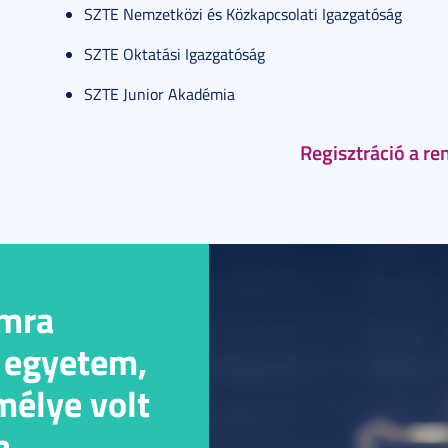
SZTE Nemzetközi és Közkapcsolati Igazgatóság
SZTE Oktatási Igazgatóság
SZTE Junior Akadémia
Regisztráció a r
mra
 egyetem,
mélye volt
a