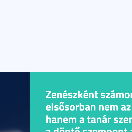
Zenészként számo
elsősorban nem az
hanem a tanár sze
a döntő szempont 