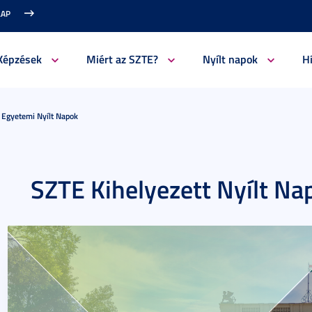
LAP
Képzések
Miért az SZTE?
Nyílt napok
H
t Egyetemi Nyílt Napok
SZTE Kihelyezett Nyílt Na