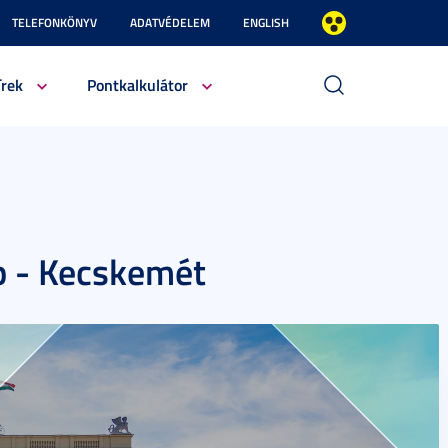
TELEFONKÖNYV
ADATVÉDELEM
ENGLISH
írek
Pontkalkulátor
p - Kecskemét