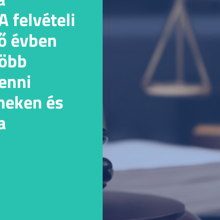
 felvételi
ő évben
több
venni
meken és
a
dre.