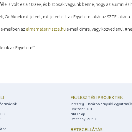
éle is volt ez a 100 év, és biztosak vagyunk benne, hogy az alumni és h
, Önöknek mit jelent, mit jelentett az Egyetem: akár az SZTE, akár a
t e-mailben az
almamater@szte.hu
e-mail címre, vagy közvetlenül #
ekünk az Egyetem!"
LI
FEJLESZTÉSI PROJEKTEK
információk
Interreg - Határon átnyúló együttmű
Horizon2020
ZTE?
NKFI alap
k
Széchenyi 2020
átor
BETEGELLÁTÁS