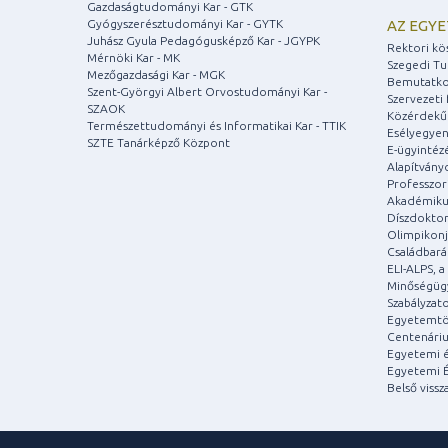
Gazdaságtudományi Kar - GTK
Gyógyszerésztudományi Kar - GYTK
AZ EGY
Juhász Gyula Pedagógusképző Kar - JGYPK
Rektori kö
Mérnöki Kar - MK
Szegedi T
Mezőgazdasági Kar - MGK
Bemutatko
Szent-Györgyi Albert Orvostudományi Kar -
Szervezeti 
SZAOK
Közérdekű
Természettudományi és Informatikai Kar - TTIK
Esélyegyen
SZTE Tanárképző Központ
E-ügyintéz
Alapítvány
Professzori
Akadémiku
Díszdoktor
Olimpikonj
Családbar
ELI-ALPS, 
Minőségüg
Szabályzat
Egyetemtö
Centenári
Egyetemi é
Egyetemi É
Belső vissz