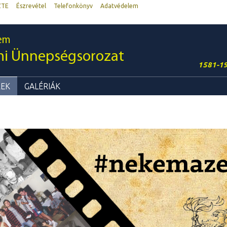
ZTE
Észrevétel
Telefonkönyv
Adatvédelem
em
mi Ünnepségsorozat
1581-1
REK
GALÉRIÁK