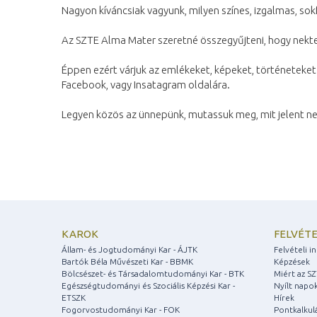
Nagyon kíváncsiak vagyunk, milyen színes, izgalmas, sokf
Az SZTE Alma Mater szeretné összegyűjteni, hogy nektek
Éppen ezért várjuk az emlékeket, képeket, történeteke
Facebook, vagy Insatagram oldalára.
Legyen közös az ünnepünk, mutassuk meg, mit jelent n
KAROK
FELVÉTE
Állam- és Jogtudományi Kar - ÁJTK
Felvételi 
Bartók Béla Művészeti Kar - BBMK
Képzések
Bölcsészet- és Társadalomtudományi Kar - BTK
Miért az S
Egészségtudományi és Szociális Képzési Kar -
Nyílt napo
ETSZK
Hírek
Fogorvostudományi Kar - FOK
Pontkalkul