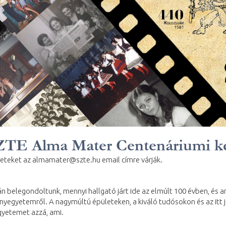
ZTE Alma Mater Centenáriumi k
neteket az almamater@szte.hu email címre várják.
elegondoltunk, mennyi hallgató járt ide az elmúlt 100 évben, és ar
mányegyetemről. A nagymúltú épületeken, a kiváló tudósokon és az it
Egyetemet azzá, ami.