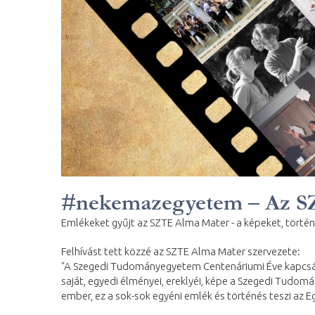
#nekemazegyetem – Az S
Emlékeket gyűjt az SZTE Alma Mater - a képeket, törté
Felhívást tett közzé az SZTE Alma Mater szervezete:
"A Szegedi Tudományegyetem Centenáriumi Éve kapcsán b
saját, egyedi élményei, ereklyéi, képe a Szegedi Tudo
ember, ez a sok-sok egyéni emlék és történés teszi az 