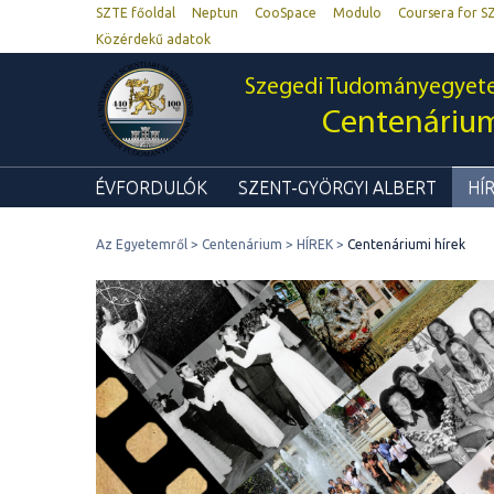
SZTE főoldal
Neptun
CooSpace
Modulo
Coursera for S
Közérdekű adatok
Szegedi Tudományegyet
Centenáriu
ÉVFORDULÓK
SZENT-GYÖRGYI ALBERT
HÍ
Az Egyetemről
Centenárium
HÍREK
Centenáriumi hírek