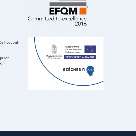
iós Központ
pület
a,