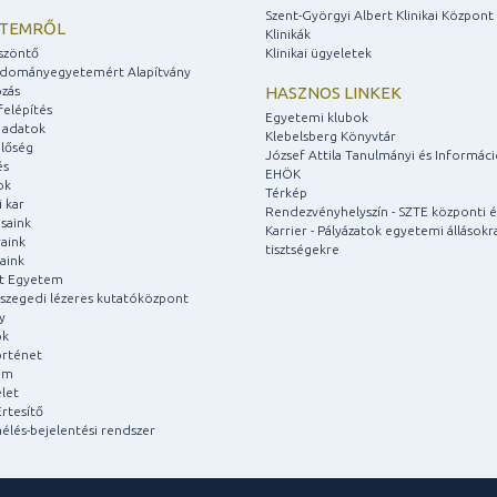
Szent-Györgyi Albert Klinikai Központ
ETEMRŐL
Klinikák
szöntő
Klinikai ügyeletek
udományegyetemért Alapítvány
zás
HASZNOS LINKEK
felépítés
Egyetemi klubok
 adatok
Klebelsberg Könyvtár
lőség
József Attila Tanulmányi és Informác
és
EHÖK
ok
Térkép
 kar
Rendezvényhelyszín - SZTE központi é
saink
Karrier - Pályázatok egyetemi állásokr
aink
tisztségekre
aink
át Egyetem
a szegedi lézeres kutatóközpont
y
ok
rténet
um
let
rtesítő
aélés-bejelentési rendszer