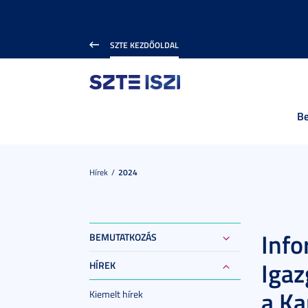
SZTE KEZDŐOLDAL
B
Hírek
2024
Info
BEMUTATKOZÁS
Igaz
HÍREK
a Ka
Kiemelt hírek