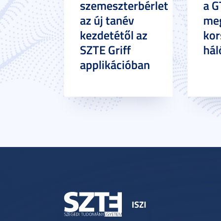
szemeszterbérlet
a G
az új tanév
meg
kezdetétől az
kor
SZTE Griff
hál
applikációban