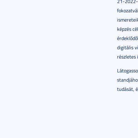
21-2022-0
fokozatvá
ismereteik
képzés cé
érdeklődő
digitális 
részletes
Látogasso
standjáho
tudását, é