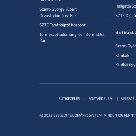
Hallgatói Sz
Szent-Györgyi Albert
Orvostudományi Kar
SZTE Digitá
SZTE Tanárképző Központ
BETEGEL
Természettudományi és Informatikai
Kar
Szent-Györg
Klinikák
Klinikai ügy
SÜTIKEZELÉS
ADATVÉDELEM
VISSZAÉ
@ 2023 SZEGEDI TUDOMÁNYEGYETEM. MINDEN JOG FENNTA