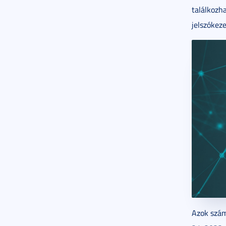
találkozh
jelszókez
Azok szám