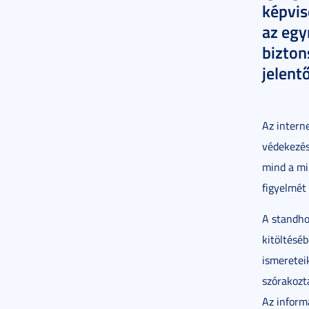
képvis
az egy
bizton
jelent
Az intern
védekezés
mind a min
figyelmét 
A standho
kitöltésé
ismeretei
szórakozt
Az inform