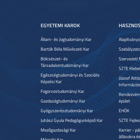
EGYETEMI KAROK
HASZNOS
Állam- és Jogtudományi Kar
Alapítvány
Bartók Béla Művészeti Kar
Szabályzat
Bölcsészet- és
Szervezeti
Társadalomtudományi Kar
SZTE Klebe
Egészségtudományi és Szociális
József Atti
Képzési Kar
Információ
Fogorvostudományi Kar
Rendezvény
Gazdaságtudományi Kar
épület
Gyógyszerésztudományi Kar
EHÖK
Juhász Gyula Pedagógusképző Kar
SZTE Fejles
Mezőgazdasági Kar
Karrier - p
állásokra é
Mérnöki Kar