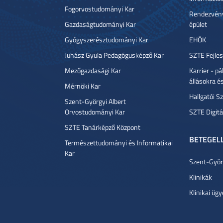
Fogorvostudományi Kar
Rendezvény
Gazdaságtudományi Kar
épület
Gyógyszerésztudományi Kar
EHÖK
Juhász Gyula Pedagógusképző Kar
SZTE Fejles
Mezőgazdasági Kar
Karrier - p
állásokra é
Mérnöki Kar
Hallgatói Sz
Szent-Györgyi Albert
Orvostudományi Kar
SZTE Digitá
SZTE Tanárképző Központ
BETEGEL
Természettudományi és Informatikai
Kar
Szent-Györg
Klinikák
Klinikai ügy