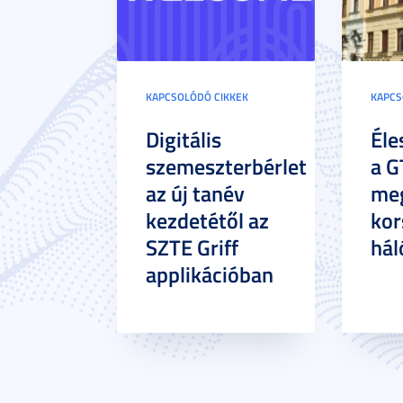
KAPCSOLÓDÓ CIKKEK
KAPCS
Digitális
Éle
szemeszterbérlet
a G
az új tanév
meg
kezdetétől az
kor
SZTE Griff
hál
applikációban