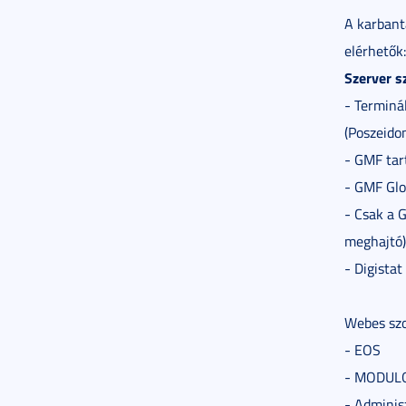
A karbanta
elérhetők:
Szerver s
- Terminá
(Poszeido
- GMF tar
- GMF Glo
- Csak a G
meghajtó)
- Digistat
Webes szo
- EOS
- MODUL
- Adminis