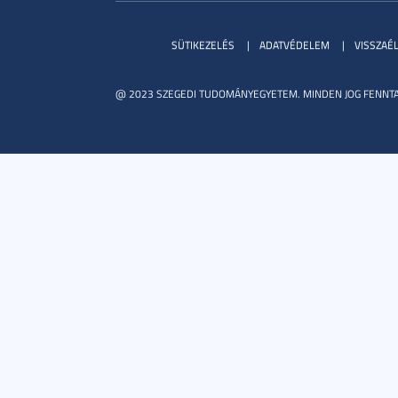
SÜTIKEZELÉS
ADATVÉDELEM
VISSZAÉ
@ 2023 SZEGEDI TUDOMÁNYEGYETEM. MINDEN JOG FENNTA