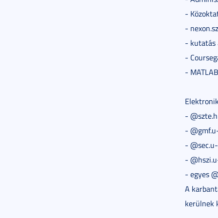
- Közokta
- nexon.s
- kutatás
- Courseg
- MATLAB 
Elektronik
- @szte.h
- @gmf.u-
- @sec.u-
- @hszi.u
- egyes @
A karbant
kerülnek 