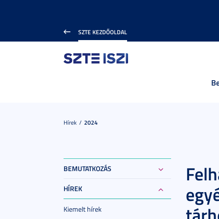
SZTE KEZDŐOLDAL
B
Hírek
2024
Felh
BEMUTATKOZÁS
egyé
HÍREK
tárh
Kiemelt hírek