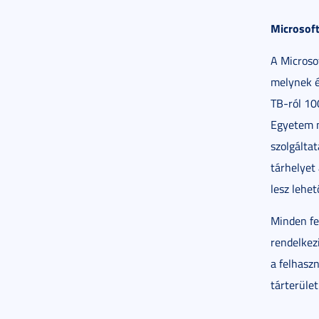
Microsoft
A Microso
melynek é
TB-ról 10
Egyetem n
szolgáltat
tárhelyet 
lesz lehet
Minden fe
rendelkezi
a felhasz
tárterület