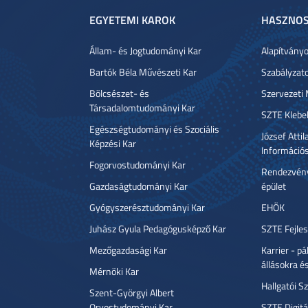
EGYETEMI KAROK
HASZNOS
Állam- és Jogtudományi Kar
Alapítvány
Bartók Béla Művészeti Kar
Szabályzat
Bölcsészet- és
Szervezeti
Társadalomtudományi Kar
SZTE Klebe
Egészségtudományi és Szociális
József Atti
Képzési Kar
Információ
Fogorvostudományi Kar
Rendezvény
Gazdaságtudományi Kar
épület
Gyógyszerésztudományi Kar
EHÖK
Juhász Gyula Pedagógusképző Kar
SZTE Fejles
Mezőgazdasági Kar
Karrier - p
állásokra é
Mérnöki Kar
Hallgatói Sz
Szent-Györgyi Albert
Orvostudományi Kar
SZTE Digitá