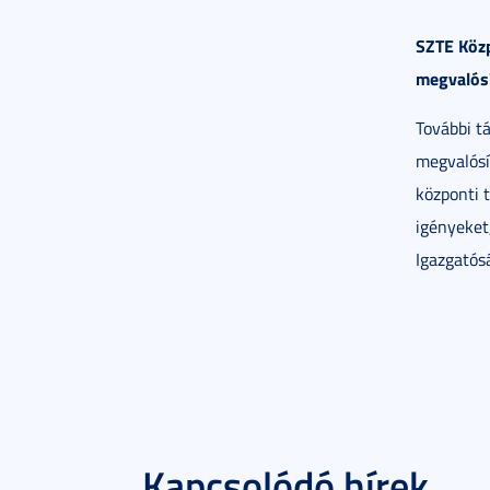
SZTE Közp
megvalós
További t
megvalósí
központi t
igényeket
Igazgatós
Kapcsolódó hírek