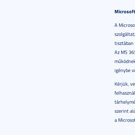
Microsoft
A Microsof
szolgálta
tisztában 
Az MS 365 
működnek,
igénybe ve
Kérjük, v
felhaszná
tárhelymér
szerint al
a Microsof