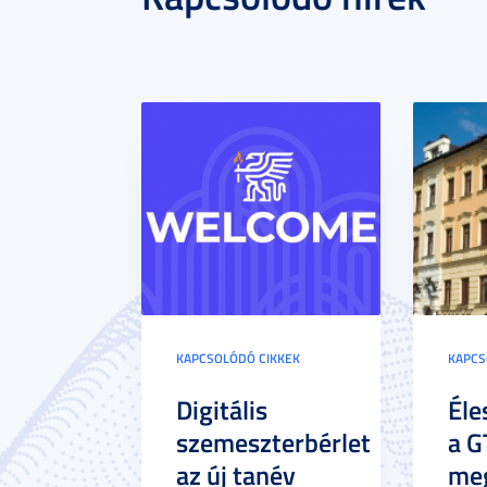
KAPCSOLÓDÓ CIKKEK
KAPCS
Digitális
Éle
szemeszterbérlet
a G
az új tanév
meg