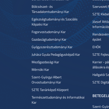
Bölcsészet- és
Szervezeti
Társadalomtudományi Kar
SZTE Klebe
Egészségtudományi és Szociális
József Atti
Képzési Kar
Információ
Fogorvostudományi Kar
Rendezvény
Gazdaságtudományi Kar
épület
Gyógyszerésztudományi Kar
EHÖK
Juhász Gyula Pedagógusképző Kar
SZTE Fejles
Mezőgazdasági Kar
Karrier - p
állásokra é
Mérnöki Kar
Hallgatói Sz
Szent-Györgyi Albert
Orvostudományi Kar
SZTE Digitá
SZTE Tanárképző Központ
BETEGEL
Természettudományi és Informatikai
Kar
Szent-Györg