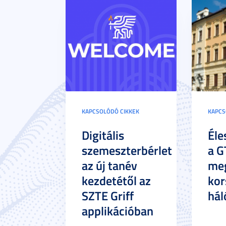
KAPCSOLÓDÓ CIKKEK
KAPCS
Digitális
Éle
szemeszterbérlet
a G
az új tanév
meg
kezdetétől az
kor
SZTE Griff
hál
applikációban