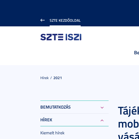
SZTE KEZDŐOLDAL
B
Hírek
2021
Tájé
BEMUTATKOZÁS
mobi
HÍREK
vásá
Kiemelt hírek