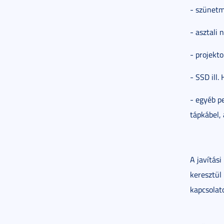
- szünetm
- asztali
- projekto
- SSD ill.
- egyéb pe
tápkábel, 
A javítás
keresztül 
kapcsolat