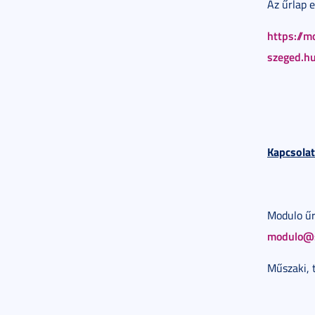
Az űrlap 
https://m
szeged.h
Kapcsolat
Modulo űr
modulo@s
Műszaki, 