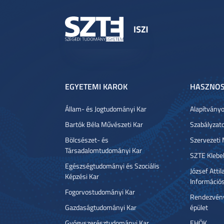
EGYETEMI KAROK
HASZNOS
Állam- és Jogtudományi Kar
Alapítvány
Bartók Béla Művészeti Kar
Szabályzat
Bölcsészet- és
Szervezeti
Társadalomtudományi Kar
SZTE Klebe
Egészségtudományi és Szociális
József Atti
Képzési Kar
Információ
Fogorvostudományi Kar
Rendezvény
Gazdaságtudományi Kar
épület
Gyógyszerésztudományi Kar
EHÖK