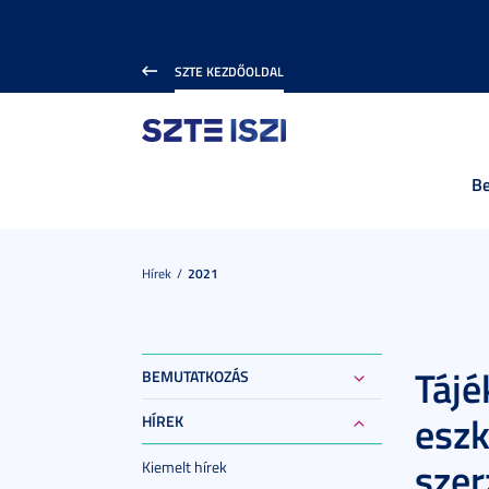
SZTE KEZDŐOLDAL
B
Hírek
2021
Tájé
BEMUTATKOZÁS
eszk
HÍREK
sze
Kiemelt hírek