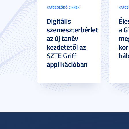
KAPCSOLÓDÓ CIKKEK
KAPCS
Digitális
Éle
szemeszterbérlet
a G
az új tanév
meg
kezdetétől az
kor
SZTE Griff
hál
applikációban