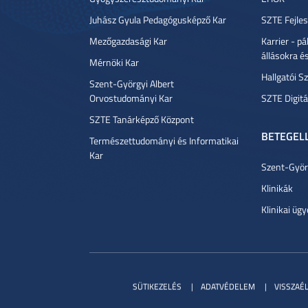
Juhász Gyula Pedagógusképző Kar
SZTE Fejles
Mezőgazdasági Kar
Karrier - p
állásokra é
Mérnöki Kar
Hallgatói Sz
Szent-Györgyi Albert
Orvostudományi Kar
SZTE Digitá
SZTE Tanárképző Központ
BETEGEL
Természettudományi és Informatikai
Kar
Szent-Györg
Klinikák
Klinikai ügy
SÜTIKEZELÉS
ADATVÉDELEM
VISSZAÉ