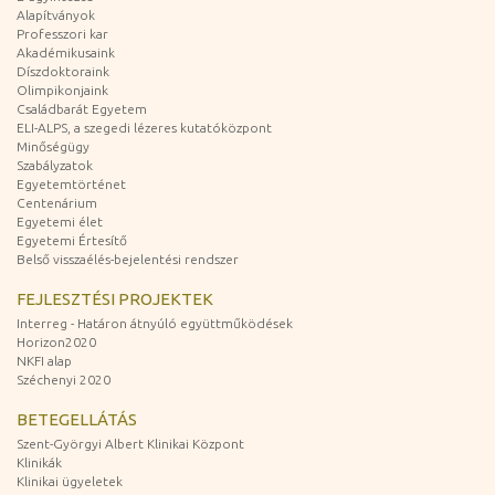
Alapítványok
Professzori kar
Akadémikusaink
Díszdoktoraink
Olimpikonjaink
Családbarát Egyetem
ELI-ALPS, a szegedi lézeres kutatóközpont
Minőségügy
Szabályzatok
Egyetemtörténet
Centenárium
Egyetemi élet
Egyetemi Értesítő
Belső visszaélés-bejelentési rendszer
FEJLESZTÉSI PROJEKTEK
Interreg - Határon átnyúló együttműködések
Horizon2020
NKFI alap
Széchenyi 2020
BETEGELLÁTÁS
Szent-Györgyi Albert Klinikai Központ
Klinikák
Klinikai ügyeletek