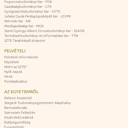
Fogorvostudományi Kar - FOK
Gazdaságtudományi Kar - GTK
Gyógyszerésztudományi Kar - GYTK
Juhász Gyula Pedagógusképző Kar - JGYPK
Mérnöki Kar - MK
Mezőgazdasági Kar - MGK
Szent-Györgyi Albert Orvostudományi Kar - SZAOK
Természettudományi és Informatikai Kar - TTIK
SZTE Tanárképző Központ
FELVÉTELI
Felvételi információk
Képzések
Miért az SZTE?
Nyílt napok
Hírek
Pontkalkulátor
AZ EGYETEMRŐL
Rektori köszöntő
Szegedi Tudományegyetemért Alapítvány
Bemutatkozás
Szervezeti felépítés
Közérdekű adatok
Esélyegyenlőség
E-ügyintézés