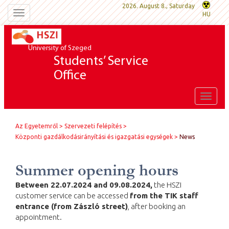
2026. August 8., Saturday
Toggle
HU
navigation
University of Szeged
Students’ Service
Office
Toggle
naviga
Az Egyetemről
Szervezeti felépítés
Központi gazdálkodásirányítási és igazgatási egységek
News
Summer opening hours
Between 22.07.2024 and 09.08.2024,
the HSZI
customer service can be accessed
from the TIK staff
entrance (from Zászló street)
, after booking an
appointment.