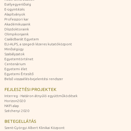
Esélyegyenlőség
E-ügyintézés
Alapítványok
Professzori kar
Akadémikusaink
Díszdoktoraink
Olimpikonjaink
Családbarát Egyetem
ELI-ALPS, a szegedi lézeres kutatóközpont
Minőségügy
Szabályzatok
Egyetemtörténet
Centenárium
Egyetemi élet
Egyetemi Értesítő
Belső visszaélés-bejelentési rendszer
FEJLESZTÉSI PROJEKTEK
Interreg - Határon átnyúló együttműködések
Horizon2020
NKFI alap
Széchenyi 2020
BETEGELLÁTÁS
Szent-Györgyi Albert Klinikai Központ