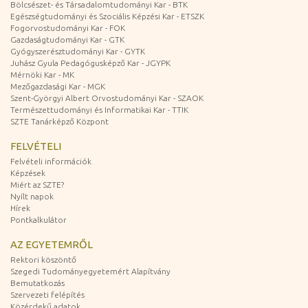
Bölcsészet- és Társadalomtudományi Kar - BTK
Egészségtudományi és Szociális Képzési Kar - ETSZK
Fogorvostudományi Kar - FOK
Gazdaságtudományi Kar - GTK
Gyógyszerésztudományi Kar - GYTK
Juhász Gyula Pedagógusképző Kar - JGYPK
Mérnöki Kar - MK
Mezőgazdasági Kar - MGK
Szent-Györgyi Albert Orvostudományi Kar - SZAOK
Természettudományi és Informatikai Kar - TTIK
SZTE Tanárképző Központ
FELVÉTELI
Felvételi információk
Képzések
Miért az SZTE?
Nyílt napok
Hírek
Pontkalkulátor
AZ EGYETEMRŐL
Rektori köszöntő
Szegedi Tudományegyetemért Alapítvány
Bemutatkozás
Szervezeti felépítés
Közérdekű adatok