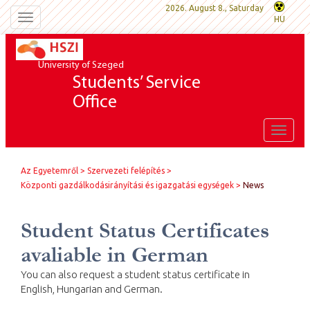
2026. August 8., Saturday
Toggle
HU
navigation
University of Szeged
Students’ Service
Office
Toggle
naviga
Az Egyetemről
Szervezeti felépítés
Központi gazdálkodásirányítási és igazgatási egységek
News
Student Status Certificates
avaliable in German
You can also request a student status certificate in
English, Hungarian and German.