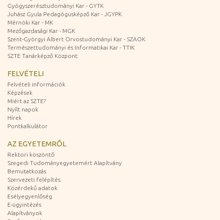
Gyógyszerésztudományi Kar - GYTK
Juhász Gyula Pedagógusképző Kar - JGYPK
Mérnöki Kar - MK
Mezőgazdasági Kar - MGK
Szent-Györgyi Albert Orvostudományi Kar - SZAOK
Természettudományi és Informatikai Kar - TTIK
SZTE Tanárképző Központ
FELVÉTELI
Felvételi információk
Képzések
Miért az SZTE?
Nyílt napok
Hírek
Pontkalkulátor
AZ EGYETEMRŐL
Rektori köszöntő
Szegedi Tudományegyetemért Alapítvány
Bemutatkozás
Szervezeti felépítés
Közérdekű adatok
Esélyegyenlőség
E-ügyintézés
Alapítványok