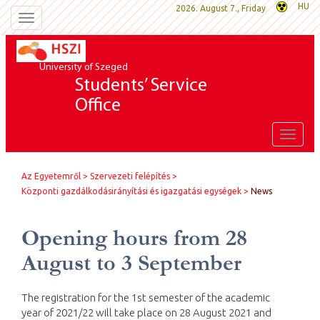
HU
2026. August 7., Friday
Toggle
navigation
University of Szeged
Students’ Service
Office
Toggle
naviga
Az Egyetemről
Szervezeti felépítés
Központi gazdálkodásirányítási és igazgatási egységek
News
Opening hours from 28
August to 3 September
The registration for the 1st semester of the academic
year of 2021/22 will take place on 28 August 2021 and