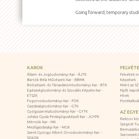
Going forward, temporary stude
KAROK
FELVÉTE
Állam- és Jogtudományi Kar - ÁJTK
Felvételi 
Bartók Béla Művészeti Kar - BBMK
Képzések
Bölcsészet- és Társadalomtudományi Kar - BTK
Miért az S
Egészségtudományi és Szociális Képzési Kar -
Nyílt napo
ETSZK
Hírek
Fogorvostudományi Kar - FOK
Pontkalkul
Gazdaságtudományi Kar - GTK
Gyógyszerésztudományi Kar - GYTK
AZ EGY
Juhász Gyula Pedagógusképző Kar - JGYPK
Rektori kö
Mérnöki Kar - MK
Szegedi T
Mezőgazdasági Kar - MGK
Bemutatko
Szent-Györgyi Albert Orvostudományi Kar -
Szervezeti 
SZAOK