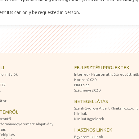
nt IDs can only be requested in person.
LI
FEJLESZTÉSI PROJEKTEK
információk
Interreg - Határon átnyúló együttmű
Horizon2020
ZTE?
NKFI alap
k
Széchenyi 2020
átor
BETEGELLÁTÁS
Szent-Györgyi Albert Klinikai Központ
ETEMRŐL
Klinikák
szöntő
Klinikai ügyeletek
udományegyetemért Alapítvány
zás
HASZNOS LINKEK
felépítés
Egyetemi klubok