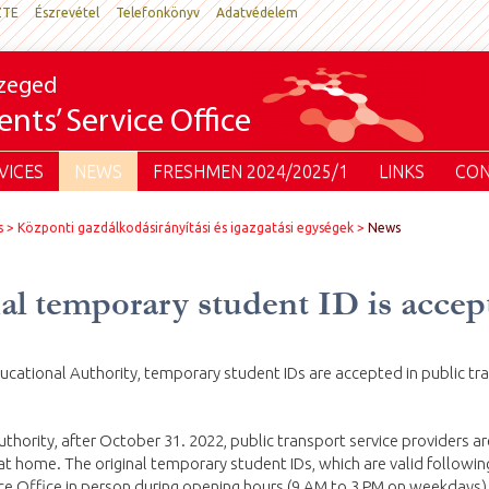
ZTE
Észrevétel
Telefonkönyv
Adatvédelem
Szeged
nts’ Service Office
VICES
NEWS
FRESHMEN 2024/2025/1
LINKS
CON
s
Központi gazdálkodásirányítási és igazgatási egységek
News
nal temporary student ID is accep
ucational Authority, temporary student IDs are accepted in public tra
thority, after October 31. 2022, public transport service providers a
t home. The original temporary student IDs, which are valid followin
ice Office in person during opening hours (9 AM to 3 PM on weekdays)