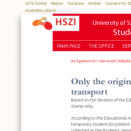
SZTE főoldal
Neptun
CooSpace
Modulo
Coursera for S
Közérdekű adatok
University of 
Stude
MAIN PAGE
THE OFFICE
SER
Az Egyetemről
Szervezeti felépíté
Only the origi
transport
Based on the decision of the Ed
stamp only.
According to the Educational Au
temporary student IDs printed a
collected at the Students' Serv