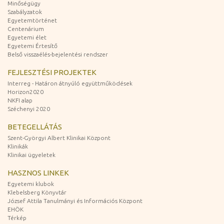
Minőségügy
Szabályzatok
Egyetemtörténet
Centenárium
Egyetemi élet
Egyetemi Értesítő
Belső visszaélés-bejelentési rendszer
FEJLESZTÉSI PROJEKTEK
Interreg - Határon átnyúló együttműködések
Horizon2020
NKFI alap
Széchenyi 2020
BETEGELLÁTÁS
Szent-Györgyi Albert Klinikai Központ
Klinikák
Klinikai ügyeletek
HASZNOS LINKEK
Egyetemi klubok
Klebelsberg Könyvtár
József Attila Tanulmányi és Információs Központ
EHÖK
Térkép