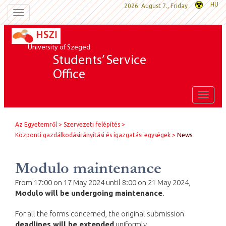
HU
2026. August 7., Friday
Toggle
navigation
University of Szeged
Students’ Service
Office
Toggle
naviga
Az Egyetemről
Szervezeti felépítés
Központi gazdálkodásirányítási és igazgatási egységek
News
Modulo maintenance
From 17:00 on 17 May 2024 until 8:00 on 21 May 2024,
Modulo
will be undergoing maintenance
.
For all the forms concerned, the original submission
deadlines will be extended
uniformly.