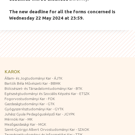
The new deadline for all the forms concerned is
Wednesday 22 May 2024 at 23:59.
KAROK
Állam- és Jogtudományi Kar - ÁJTK
Bartók Béla Művészeti Kar - BBMK
Bölcsészet- és Társadalomtudományi Kar - BTK
Egészségtudományi és Szociális Képzési Kar - ETSZK
Fogorvostudományi Kar - FOK
Gazdaságtudományi Kar - GTK
Gyógyszerésztudományi Kar - GYTK
Juhász Gyula Pedagógusképző Kar - JGYPK
Mérnöki Kar - MK
Mezőgazdasági Kar - MGK
Szent-Györgyi Albert Orvostudományi Kar - SZAOK
Természettudományi és Informatikai Kar - TTIK