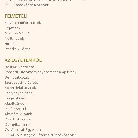
SZTE Tanárképző Központ
FELVÉTELI
Felvételi információk
Képzések
Miért az SZTE?
Nyílt napok
Hírek
Pontkalkulátor
AZ EGYETEMRŐL
Rektori köszöntő
Szegedi Tudományegyetemért Alapítvány
Bemutatkozás
Szervezeti felépítés
Közérdekű adatok
Esélyegyenlőség
E-ügyintézés
Alapítványok
Professzori kar
Akadémikusaink
Díszdoktoraink
Olimpikonjaink
Családbarát Egyetem
ELI-ALPS, a szegedi lézeres kutatóközpont