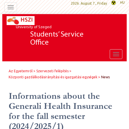
HU
2026. August 7., Friday
Toggle
navigation
University of Szeged
Students’ Service
Office
Toggle
naviga
Az Egyetemről
Szervezeti felépítés
Központi gazdálkodásirányítási és igazgatási egységek
News
Informations about the
Generali Health Insurance
for the fall semester
(2024/2025/1)