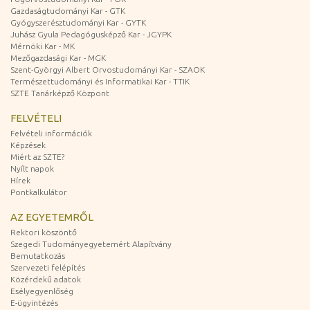
Gazdaságtudományi Kar - GTK
Gyógyszerésztudományi Kar - GYTK
Juhász Gyula Pedagógusképző Kar - JGYPK
Mérnöki Kar - MK
Mezőgazdasági Kar - MGK
Szent-Györgyi Albert Orvostudományi Kar - SZAOK
Természettudományi és Informatikai Kar - TTIK
SZTE Tanárképző Központ
FELVÉTELI
Felvételi információk
Képzések
Miért az SZTE?
Nyílt napok
Hírek
Pontkalkulátor
AZ EGYETEMRŐL
Rektori köszöntő
Szegedi Tudományegyetemért Alapítvány
Bemutatkozás
Szervezeti felépítés
Közérdekű adatok
Esélyegyenlőség
E-ügyintézés