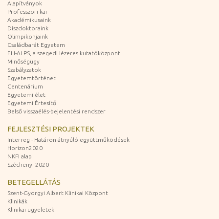
Alapítványok
Professzori kar
Akadémikusaink
Díszdoktoraink
Olimpikonjaink
Családbarát Egyetem
ELI-ALPS, a szegedi lézeres kutatóközpont
Minőségügy
Szabályzatok
Egyetemtörténet
Centenárium
Egyetemi élet
Egyetemi Értesítő
Belső visszaélés-bejelentési rendszer
FEJLESZTÉSI PROJEKTEK
Interreg - Határon átnyúló együttműködések
Horizon2020
NKFI alap
Széchenyi 2020
BETEGELLÁTÁS
Szent-Györgyi Albert Klinikai Központ
Klinikák
Klinikai ügyeletek