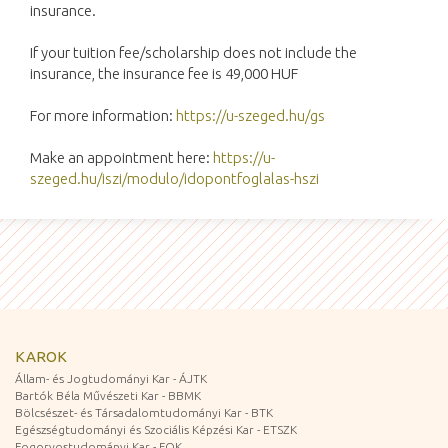
insurance.
If your tuition fee/scholarship does not include the 
insurance, the insurance fee is 49,000 HUF
For more information: 
https://u-szeged.hu/gs
Make an appointment here: 
https://u-
szeged.hu/iszi/modulo/idopontfoglalas-hszi
KAROK
Állam- és Jogtudományi Kar - ÁJTK
Bartók Béla Művészeti Kar - BBMK
Bölcsészet- és Társadalomtudományi Kar - BTK
Egészségtudományi és Szociális Képzési Kar - ETSZK
Fogorvostudományi Kar - FOK