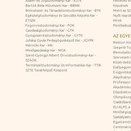
Állam- és Jogtudományi Kar - ÁJTK
Felvételi 
Bartók Béla Művészeti Kar - BBMK
Képzések
Bölcsészet- és Társadalomtudományi Kar - BTK
Miért az S
Egészségtudományi és Szociális Képzési Kar -
Nyílt napo
ETSZK
Hírek
Fogorvostudományi Kar - FOK
Pontkalkul
Gazdaságtudományi Kar - GTK
Gyógyszerésztudományi Kar - GYTK
AZ EGY
Juhász Gyula Pedagógusképző Kar - JGYPK
Rektori kö
Mérnöki Kar - MK
Szegedi T
Mezőgazdasági Kar - MGK
Bemutatko
Szent-Györgyi Albert Orvostudományi Kar -
Szervezeti 
SZAOK
Közérdekű
Természettudományi és Informatikai Kar - TTIK
Esélyegyen
SZTE Tanárképző Központ
E-ügyintéz
Alapítvány
Professzori
Akadémiku
Díszdoktor
Olimpikonj
Családbar
ELI-ALPS, 
Minőségüg
Szabályzat
Egyetemtö
Centenári