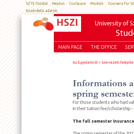
SZTE főoldal
Neptun
CooSpace
Modulo
Coursera for S
Közérdekű adatok
University of 
Stude
MAIN PAGE
THE OFFICE
SER
Az Egyetemről
Szervezeti felépíté
Informations a
spring semeste
For those students who had valid
in their tuition fee/scholarship 
The fall semester insurances
The spring semester of the 20