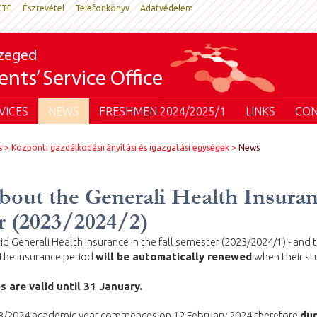
ZTE
Észrevétel
Telefonkönyv
Adatvédelem
Szeged
nts’ Service Office
VICES
NEWS
FRESHMEN 2024/2025/1
LINKS
CON
s
Központi gazdálkodásirányítási és igazgatási egységek
News
bout the Generali Health Insuran
r (2023/2024/2)
 Generali Health Insurance in the fall semester (2023/2024/1) - and th
- the insurance period
will be automatically renewed
when their s
 are valid until 31 January.
23/2024 academic year commences on 12 February 2024 therefore
dur