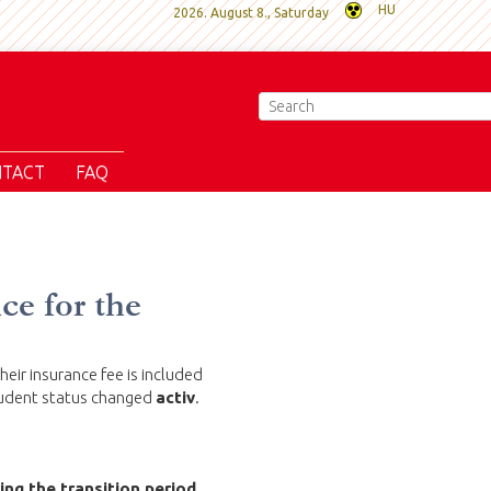
HU
2026. August 8., Saturday
TACT
FAQ
ce for the
eir insurance fee is included
tudent status changed
activ
.
ing the transition period,