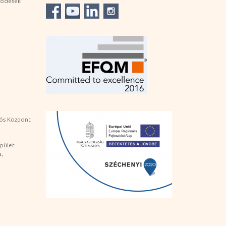
ködések
iós Központ
pület
a,