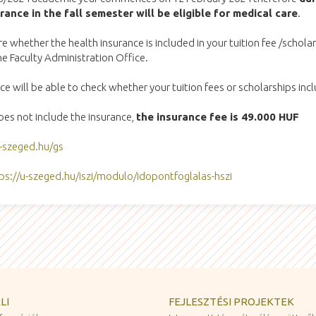
ance in the fall semester will be eligible for medical care
.
 whether the health insurance is included in your tuition fee /scholar
the Faculty Administration Office.
ce will be able to check whether your tuition fees or scholarships inc
does not include the insurance,
the insurance fee is 49.000 HUF
u-szeged.hu/gs
ps://u-szeged.hu/iszi/modulo/idopontfoglalas-hszi
LI
FEJLESZTÉSI PROJEKTEK