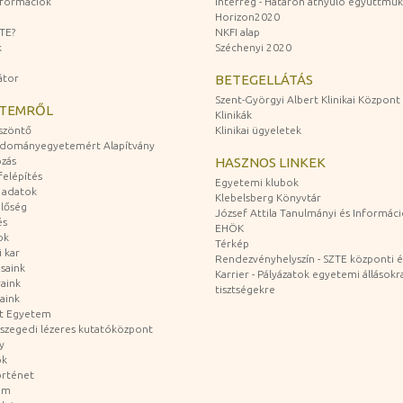
információk
Interreg - Határon átnyúló együttmű
Horizon2020
ZTE?
NKFI alap
k
Széchenyi 2020
átor
BETEGELLÁTÁS
Szent-Györgyi Albert Klinikai Központ
ETEMRŐL
Klinikák
szöntő
Klinikai ügyeletek
udományegyetemért Alapítvány
zás
HASZNOS LINKEK
felépítés
Egyetemi klubok
 adatok
Klebelsberg Könyvtár
lőség
József Attila Tanulmányi és Informác
és
EHÖK
ok
Térkép
 kar
Rendezvényhelyszín - SZTE központi é
saink
Karrier - Pályázatok egyetemi állásokr
aink
tisztségekre
aink
át Egyetem
a szegedi lézeres kutatóközpont
y
ok
rténet
um