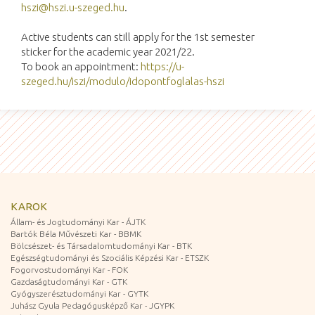
hszi@hszi.u-szeged.hu
.
Active students can still apply for the 1st semester
sticker for the academic year 2021/22.
To book an appointment:
https://u-
szeged.hu/iszi/modulo/idopontfoglalas-hszi
KAROK
Állam- és Jogtudományi Kar - ÁJTK
Bartók Béla Művészeti Kar - BBMK
Bölcsészet- és Társadalomtudományi Kar - BTK
Egészségtudományi és Szociális Képzési Kar - ETSZK
Fogorvostudományi Kar - FOK
Gazdaságtudományi Kar - GTK
Gyógyszerésztudományi Kar - GYTK
Juhász Gyula Pedagógusképző Kar - JGYPK