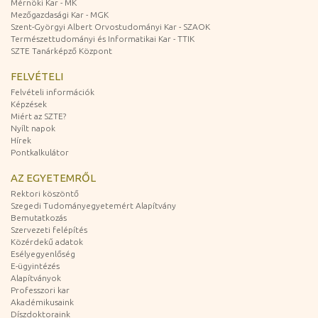
Mérnöki Kar - MK
Mezőgazdasági Kar - MGK
Szent-Györgyi Albert Orvostudományi Kar - SZAOK
Természettudományi és Informatikai Kar - TTIK
SZTE Tanárképző Központ
FELVÉTELI
Felvételi információk
Képzések
Miért az SZTE?
Nyílt napok
Hírek
Pontkalkulátor
AZ EGYETEMRŐL
Rektori köszöntő
Szegedi Tudományegyetemért Alapítvány
Bemutatkozás
Szervezeti felépítés
Közérdekű adatok
Esélyegyenlőség
E-ügyintézés
Alapítványok
Professzori kar
Akadémikusaink
Díszdoktoraink