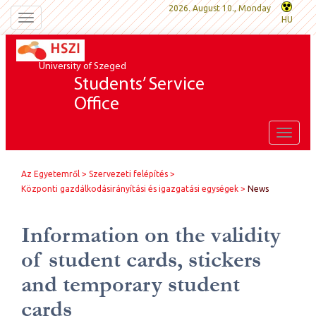
2026. August 10., Monday
Toggle
HU
navigation
University of Szeged
Students’ Service
Office
Toggle
naviga
Az Egyetemről
Szervezeti felépítés
Központi gazdálkodásirányítási és igazgatási egységek
News
Information on the validity
of student cards, stickers
and temporary student
cards