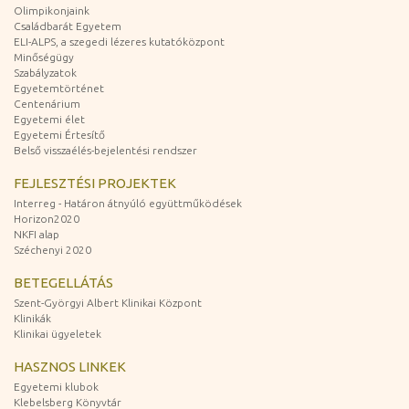
Olimpikonjaink
Családbarát Egyetem
ELI-ALPS, a szegedi lézeres kutatóközpont
Minőségügy
Szabályzatok
Egyetemtörténet
Centenárium
Egyetemi élet
Egyetemi Értesítő
Belső visszaélés-bejelentési rendszer
FEJLESZTÉSI PROJEKTEK
Interreg - Határon átnyúló együttműködések
Horizon2020
NKFI alap
Széchenyi 2020
BETEGELLÁTÁS
Szent-Györgyi Albert Klinikai Központ
Klinikák
Klinikai ügyeletek
HASZNOS LINKEK
Egyetemi klubok
Klebelsberg Könyvtár