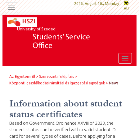
2026. August 10., Monday
Toggle
HU
navigation
University of Szeged
Students’ Service
Office
Toggle
naviga
Az Egyetemről
Szervezeti felépítés
Központi gazdálkodásirányítási és igazgatási egységek
News
Information about student
status certificates
Based on Government Ordinance XXVIII of 2023, the
student status can be verified with a valid student ID
card for several types of cases. Before applying for a