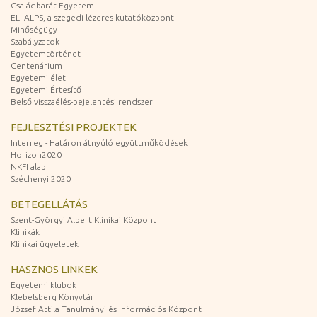
Családbarát Egyetem
ELI-ALPS, a szegedi lézeres kutatóközpont
Minőségügy
Szabályzatok
Egyetemtörténet
Centenárium
Egyetemi élet
Egyetemi Értesítő
Belső visszaélés-bejelentési rendszer
FEJLESZTÉSI PROJEKTEK
Interreg - Határon átnyúló együttműködések
Horizon2020
NKFI alap
Széchenyi 2020
BETEGELLÁTÁS
Szent-Györgyi Albert Klinikai Központ
Klinikák
Klinikai ügyeletek
HASZNOS LINKEK
Egyetemi klubok
Klebelsberg Könyvtár
József Attila Tanulmányi és Információs Központ