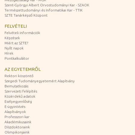
Szent-Györgyi Albert Orvostudományi Kar - SZAOK
Természettudományi és Informatikai Kar - TTIK
SZTE Tanárképző Központ
FELVÉTELI
Felvételi információk
Képzések
Miért az SZTE?
Nyílt napok
Hírek
Pontkalkulátor
AZ EGYETEMRŐL
Rektori köszöntő
Szegedi Tudományegyetemért Alapítvány
Bemutatkozás
Szervezeti felépítés
Közérdekű adatok
Esélyegyenlőség
E-ügyintézés
Alapítványok
Professzori kar
Akadémikusaink
Díszdoktoraink
Olimpikonjaink