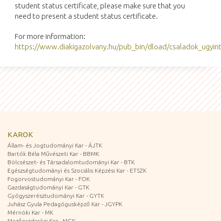
student status certificate, please make sure that you
need to present a student status certificate.
For more information:
https://www.diakigazolvany.hu/pub_bin/dload/csaladok_ugyin
KAROK
Állam- és Jogtudományi Kar - ÁJTK
Bartók Béla Művészeti Kar - BBMK
Bölcsészet- és Társadalomtudományi Kar - BTK
Egészségtudományi és Szociális Képzési Kar - ETSZK
Fogorvostudományi Kar - FOK
Gazdaságtudományi Kar - GTK
Gyógyszerésztudományi Kar - GYTK
Juhász Gyula Pedagógusképző Kar - JGYPK
Mérnöki Kar - MK
Mezőgazdasági Kar - MGK