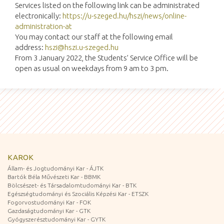
Services listed on the following link can be administrated
electronically:
https://u-szeged.hu/hszi/news/online-
administration-at
You may contact our staff at the following email
address:
hszi@hszi.u-szeged.hu
From 3 January 2022, the Students’ Service Office will be
open as usual on weekdays from 9 am to 3 pm.
KAROK
Állam- és Jogtudományi Kar - ÁJTK
Bartók Béla Művészeti Kar - BBMK
Bölcsészet- és Társadalomtudományi Kar - BTK
Egészségtudományi és Szociális Képzési Kar - ETSZK
Fogorvostudományi Kar - FOK
Gazdaságtudományi Kar - GTK
Gyógyszerésztudományi Kar - GYTK