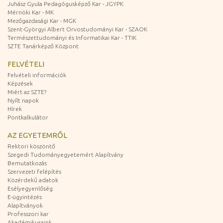
Juhász Gyula Pedagógusképző Kar - JGYPK
Mérnöki Kar - MK
Mezőgazdasági Kar - MGK
Szent-Györgyi Albert Orvostudományi Kar - SZAOK
Természettudományi és Informatikai Kar - TTIK
SZTE Tanárképző Központ
FELVÉTELI
Felvételi információk
Képzések
Miért az SZTE?
Nyílt napok
Hírek
Pontkalkulátor
AZ EGYETEMRŐL
Rektori köszöntő
Szegedi Tudományegyetemért Alapítvány
Bemutatkozás
Szervezeti felépítés
Közérdekű adatok
Esélyegyenlőség
E-ügyintézés
Alapítványok
Professzori kar
Akadémikusaink