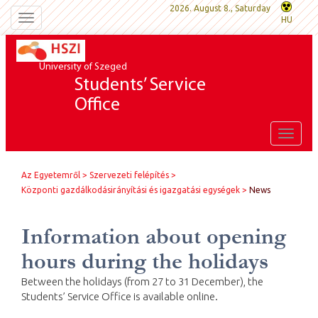
2026. August 8., Saturday
Toggle
HU
navigation
University of Szeged
Students’ Service
Office
Toggle
naviga
Az Egyetemről
Szervezeti felépítés
Központi gazdálkodásirányítási és igazgatási egységek
News
Information about opening
hours during the holidays
Between the holidays (from 27 to 31 December), the
Students’ Service Office is available online.