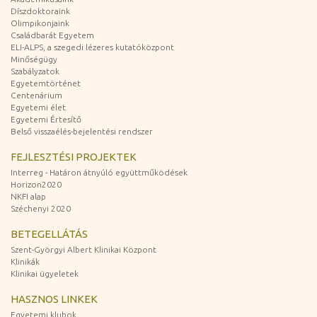
Díszdoktoraink
Olimpikonjaink
Családbarát Egyetem
ELI-ALPS, a szegedi lézeres kutatóközpont
Minőségügy
Szabályzatok
Egyetemtörténet
Centenárium
Egyetemi élet
Egyetemi Értesítő
Belső visszaélés-bejelentési rendszer
FEJLESZTÉSI PROJEKTEK
Interreg - Határon átnyúló együttműködések
Horizon2020
NKFI alap
Széchenyi 2020
BETEGELLÁTÁS
Szent-Györgyi Albert Klinikai Központ
Klinikák
Klinikai ügyeletek
HASZNOS LINKEK
Egyetemi klubok