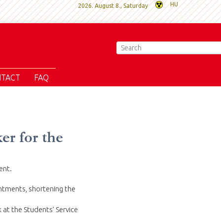
HU
2026. August 8., Saturday
TACT
FAQ
er for the
ent.
ntments, shortening the
 at the Students’ Service