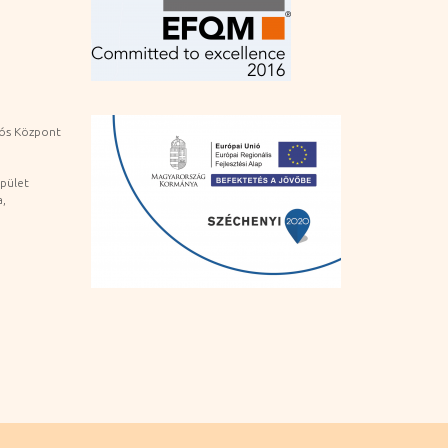
iós Központ
pület
a,