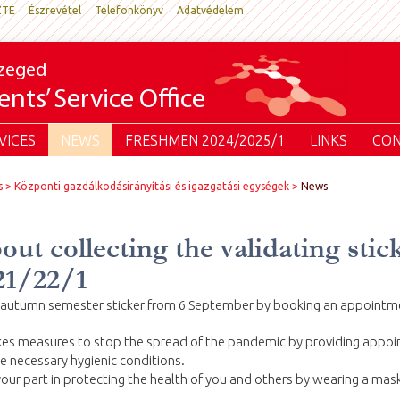
ZTE
Észrevétel
Telefonkönyv
Adatvédelem
Szeged
nts’ Service Office
VICES
NEWS
FRESHMEN 2024/2025/1
LINKS
CON
s
Központi gazdálkodásirányítási és igazgatási egységek
News
ut collecting the validating stick
21/22/1
ur autumn semester sticker from 6 September by booking an appointm
akes measures to stop the spread of the pandemic by providing appoi
e necessary hygienic conditions.
our part in protecting the health of you and others by wearing a mask