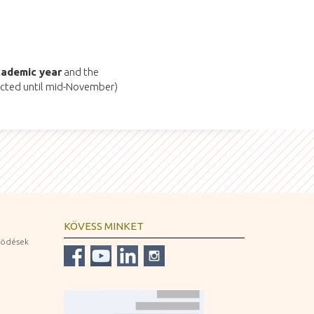
cademic year
and the
ected until mid-November)
KÖVESS MINKET
ködések