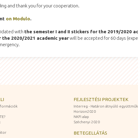
ng and thank you for your cooperation.
ent
on Modulo
.
lidated with
the semester I and II stickers for the 2019/2020 a
for the 2020/2021 academic year
will be accepted for 60 days (exp
emergency.
LI
FEJLESZTÉSI PROJEKTEK
információk
Interreg - Határon átnyúló együttmű
Horizon2020
ZTE?
NKFI alap
k
Széchenyi 2020
átor
BETEGELLÁTÁS