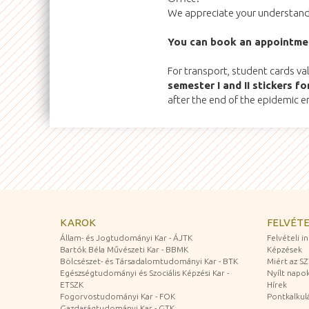
We appreciate your understandi
You can book an appointm
For transport, student cards va
semester I and II stickers 
after the end of the epidemic 
KAROK
FELVÉTE
Állam- és Jogtudományi Kar - ÁJTK
Felvételi 
Bartók Béla Művészeti Kar - BBMK
Képzések
Bölcsészet- és Társadalomtudományi Kar - BTK
Miért az S
Egészségtudományi és Szociális Képzési Kar -
Nyílt napo
ETSZK
Hírek
Fogorvostudományi Kar - FOK
Pontkalkul
Gazdaságtudományi Kar - GTK