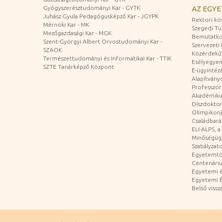
Gyógyszerésztudományi Kar - GYTK
AZ EGY
Juhász Gyula Pedagógusképző Kar - JGYPK
Rektori kö
Mérnöki Kar - MK
Szegedi T
Mezőgazdasági Kar - MGK
Bemutatko
Szent-Györgyi Albert Orvostudományi Kar -
Szervezeti 
SZAOK
Közérdekű
Természettudományi és Informatikai Kar - TTIK
Esélyegyen
SZTE Tanárképző Központ
E-ügyintéz
Alapítvány
Professzori
Akadémiku
Díszdoktor
Olimpikonj
Családbar
ELI-ALPS, 
Minőségüg
Szabályzat
Egyetemtö
Centenári
Egyetemi é
Egyetemi É
Belső vissz