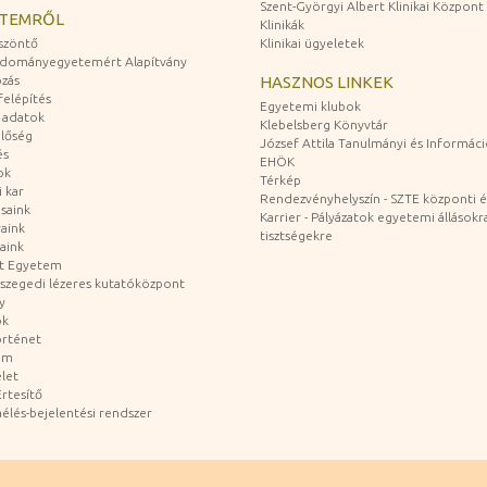
Szent-Györgyi Albert Klinikai Központ
ETEMRŐL
Klinikák
szöntő
Klinikai ügyeletek
udományegyetemért Alapítvány
zás
HASZNOS LINKEK
felépítés
Egyetemi klubok
 adatok
Klebelsberg Könyvtár
lőség
József Attila Tanulmányi és Informác
és
EHÖK
ok
Térkép
 kar
Rendezvényhelyszín - SZTE központi é
saink
Karrier - Pályázatok egyetemi állásokr
aink
tisztségekre
aink
át Egyetem
a szegedi lézeres kutatóközpont
y
ok
rténet
um
let
rtesítő
aélés-bejelentési rendszer