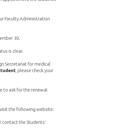
our Faculty Administration
ptember 30.
us is clear.
gn Secretariat for medical
student
, please check your
le to ask for the renewal
visit the following website:
e contact the Students’