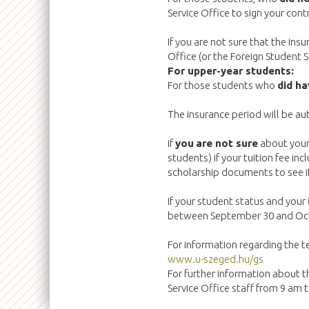
Service Office to sign your cont
If you are not sure that the ins
Office (or the Foreign Student S
For upper-year students:
For those students who
did ha
The insurance period will be aut
If
you
are not sure
about your 
students) if your tuition fee inc
scholarship documents to see if
If your student status and your 
between September 30 and Oc
For information regarding the t
www.u-szeged.hu/gs
For further information about t
Service Office staff from 9 am