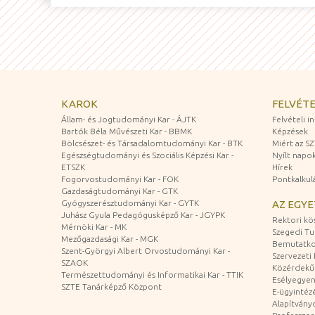
KAROK
FELVÉTE
Állam- és Jogtudományi Kar - ÁJTK
Felvételi 
Bartók Béla Művészeti Kar - BBMK
Képzések
Bölcsészet- és Társadalomtudományi Kar - BTK
Miért az S
Egészségtudományi és Szociális Képzési Kar -
Nyílt napo
ETSZK
Hírek
Fogorvostudományi Kar - FOK
Pontkalkul
Gazdaságtudományi Kar - GTK
Gyógyszerésztudományi Kar - GYTK
AZ EGY
Juhász Gyula Pedagógusképző Kar - JGYPK
Rektori kö
Mérnöki Kar - MK
Szegedi T
Mezőgazdasági Kar - MGK
Bemutatko
Szent-Györgyi Albert Orvostudományi Kar -
Szervezeti 
SZAOK
Közérdekű
Természettudományi és Informatikai Kar - TTIK
Esélyegyen
SZTE Tanárképző Központ
E-ügyintéz
Alapítvány