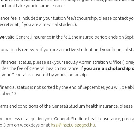
ract and take your insurance card.
urance fee is included in your tuition fee/scholarship, please contact y
ecretariat, if you are a medical student).
ve
valid Generali insurance in the fall, the insured period ends on Se
omatically renewed if you are an active student and your financial stat
financial status, please ask your Faculty Administration Office (Forei
ludes the fee of Generali health insurance. If
you are a scholarship 
 your Generali is covered by your scholarship.
financial status is not sorted by the end of September, you will be ab
tober 15.
erms and conditions of the Generali Studium health insurance, please 
he process of acquiring your Generali Studium health insurance, pleas
 to 3 pm on weekdays or at
hszi@hszi.u-szeged.hu
.