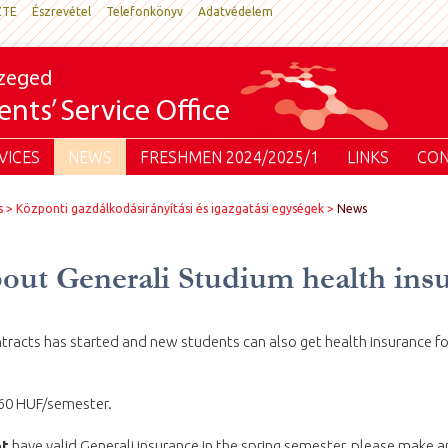
ZTE
Észrevétel
Telefonkönyv
Adatvédelem
Szeged
nts’ Service Office
VICES
NEWS
FRESHMEN 2024/2025/1
LINKS
CON
s
Központi gazdálkodásirányítási és igazgatási egységek
News
out Generali Studium health ins
tracts has started and new students can also get health insurance f
60 HUF/semester.
ot
have valid Generali insurance in the spring semester, please make 