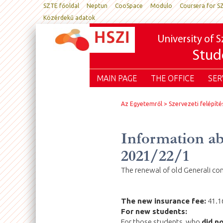
SZTE főoldal
Neptun
CooSpace
Modulo
Coursera for S
Közérdekű adatok
University of 
Stude
MAIN PAGE
THE OFFICE
SER
Az Egyetemről
Szervezeti felépíté
Information ab
2021/22/1
The renewal of old Generali con
The new insurance fee:
41.1
For new students:
For those students, who
did n