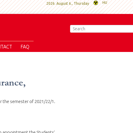
HU
2026. August 6., Thursday
TACT
FAQ
urance,
or the semester of 2021/22/1.
an appointment the Students’