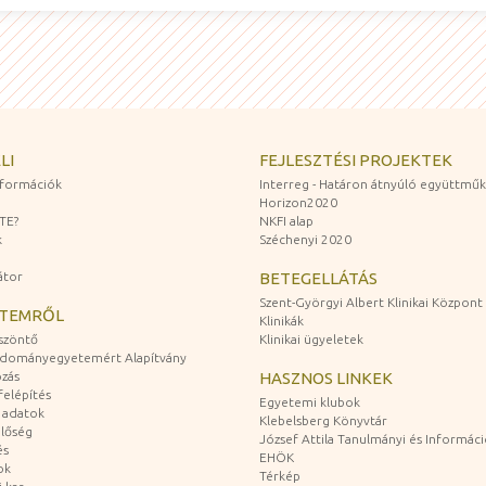
LI
FEJLESZTÉSI PROJEKTEK
információk
Interreg - Határon átnyúló együttmű
Horizon2020
ZTE?
NKFI alap
k
Széchenyi 2020
átor
BETEGELLÁTÁS
Szent-Györgyi Albert Klinikai Központ
ETEMRŐL
Klinikák
szöntő
Klinikai ügyeletek
udományegyetemért Alapítvány
zás
HASZNOS LINKEK
felépítés
Egyetemi klubok
 adatok
Klebelsberg Könyvtár
lőség
József Attila Tanulmányi és Informác
és
EHÖK
ok
Térkép