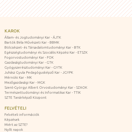
KAROK
Állam- és Jogtudományi Kar - ÁJTK
Bartók Béla Művészeti Kar - BBMK
Bölcsészet- és Társadalomtudományi Kar - BTK
Egészségtudományi és Szociális Képzési Kar - ETSZK
Fogorvostudományi Kar - FOK
Gazdaságtudományi Kar - GTK
Gyógyszerésztudományi Kar - GYTK
Juhász Gyula Pedagógusképző Kar - JGYPK
Mérnöki Kar - MK
Mezőgazdasági Kar - MGK
Szent-Györgyi Albert Orvostudományi Kar - SZAOK
Természettudományi és Informatikai Kar - TTIK
SZTE Tanárképző Központ
FELVÉTELI
Felvételi információk
Képzések
Miért az SZTE?
Nyílt napok