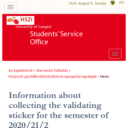
HU
2026. August 9., Sunday
Toggle
navigation
University of Szeged
Students’ Service
Office
Toggle
naviga
Az Egyetemről
Szervezeti felépítés
Központi gazdálkodásirányítási és igazgatási egységek
News
Information about
collecting the validating
sticker for the semester of
2020/21/2