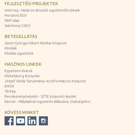
FEJLESZTÉSI PROJEKTEK
Interreg - Határon átnyúló együttműködések
Horizon2020
NKFI alap
Széchenyi 2020
BETEGELLÁTÁS
Szent-Györgyi Albert Klinikai Központ
Klinikák
Klinikai ügyeletek
HASZNOS LINKEK
Egyetemi klubok
Klebelsberg Könyvtár
József Attila Tanulmányi és Információs Központ
EHÖK
Térkép
Rendezvényhelyszín - SZTE központi épület
Karrier - Pályázatok egyetemi állásokra, tisztségekre
KÖVESS MINKET