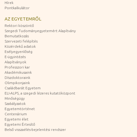
Hírek
Pontkalkulátor
AZ EGYETEMRŐL
Rektori köszöntő
Szegedi Tudományegyetemért Alapítvány
Bemutatkozás
Szervezeti felépítés
Közérdekű adatok
Esélyegyenlőség
E-ügyintézés
Alapítványok
Professzori kar
Akadémikusaink
Díszdoktoraink
Olimpikonjaink
Családbarát Egyetem
ELI-ALPS, a szegedi lézeres kutatóközpont
Minőségügy
Szabályzatok
Egyetemtörténet
Centenárium
Egyetemi élet
Egyetemi Értesítő
Belső visszaélés-bejelentési rendszer