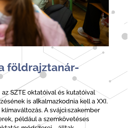
 földrajztanár-
 az SZTE oktatóival és kutatóival
zésének is alkalmazkodnia kell a XXI.
 klímaváltozás. A svájci szakember
erek, például a szemkövetéses
ktatás módszerei - álltak.