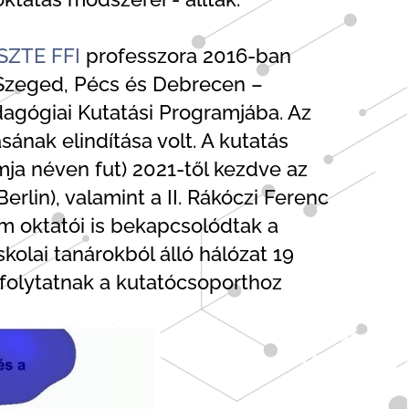
SZTE FFI
professzora 2016-ban
 Szeged, Pécs és Debrecen –
agógiai Kutatási Programjába. Az
ának elindítása volt. A kutatás
ja néven fut) 2021-től kezdve az
in), valamint a II. Rákóczi Ferenc
em oktatói is bekapcsolódtak a
kolai tanárokból álló hálózat 19
 folytatnak a kutatócsoporthoz