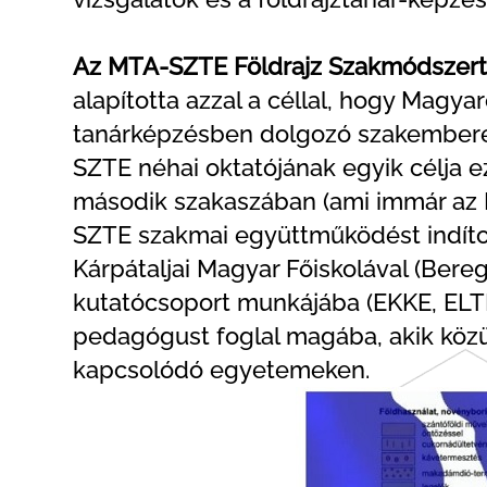
Az MTA-SZTE Földrajz Szakmódszert
alapította azzal a céllal, hogy Mag
tanárképzésben dolgozó szakemberei
SZTE néhai oktatójának egyik célja e
második szakaszában (ami immár az M
SZTE szakmai együttműködést indítot
Kárpátaljai Magyar Főiskolával (Bere
kutatócsoport munkájába (EKKE, ELTE)
pedagógust foglal magába, akik közü
kapcsolódó egyetemeken.