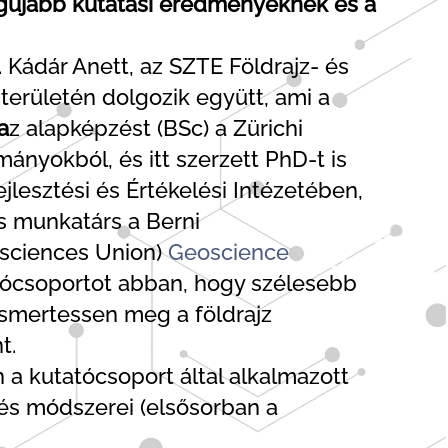
legújabb kutatási eredményeknek és a
 Kádár Anett, az SZTE Földrajz- és
területén dolgozik együtt, ami a
a
z alapképzést (BSc) a Zürichi
yokból, és itt szerzett PhD-t is
jlesztési és Értékelési Intézetében,
s munkatárs a Berni
sciences Union)
Geoscience
atócsoportot abban, hogy szélesebb
ismertessen meg a földrajz
t.
a kutatócsoport által alkalmazott
zés módszerei (elsősorban a