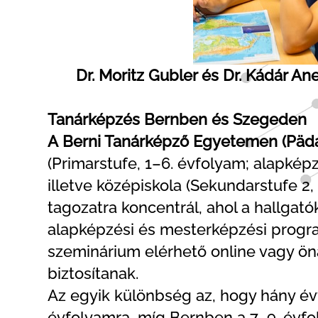
Dr. Moritz Gubler és Dr. Kádár An
Tanárképzés Bernben és Szegeden
A
Berni Tanárképző Egyetemen (Päd
(Primarstufe, 1–6. évfolyam; alapképz
illetve középiskola (Sekundarstufe 2,
tagozatra koncentrál, ahol a hallgat
alapképzési és mesterképzési progra
szeminárium elérhető online vagy ön
biztosítanak.
Az egyik különbség az, hogy hány év
évfolyamra, míg Bernben a 7–9. évfo