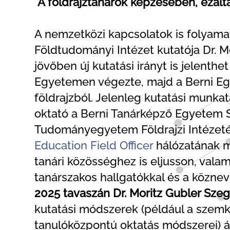
A földrajztanárok képzésében, ezált
A nemzetközi kapcsolatok is folyamat
Földtudományi Intézet kutatója Dr. M
jövőben új kutatási irányt is jelenth
Egyetemen végezte, majd a Berni Eg
földrajzból. Jelenleg kutatási munkat
oktató a Berni Tanárképző Egyetem 
Tudományegyetem Földrajzi Intézet
Education Field Officer
hálózatának m
tanári közösséghez is eljusson, val
tanárszakos hallgatókkal és a köznev
2025 tavaszán Dr. Moritz Gubler Szeg
kutatási módszerek (például a szemk
tanulóközpontú oktatás módszerei) ál