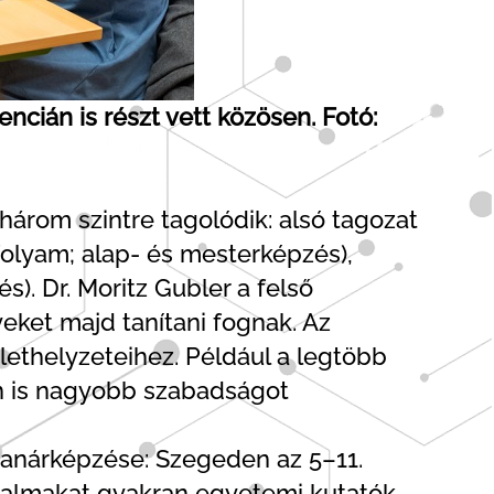
ncián is részt vett közösen. Fotó:
árom szintre tagolódik: alsó tagozat
vfolyam; alap- és mesterképzés),
s). Dr. Moritz Gubler a felső
eket majd tanítani fognak. Az
ethelyzeteihez. Például a legtöbb
en is nagyobb szabadságot
tanárképzése: Szegeden az 5–11.
rtalmakat gyakran egyetemi kutatók