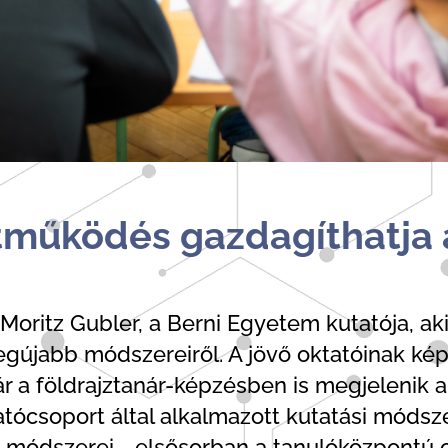
tműködés gazdagíthatja a
Moritz Gubler, a Berni Egyetem kutatója, aki
legújabb módszereiről. A jövő oktatóinak kép
ár a földrajztanár-képzésben is megjelenik a
tócsoport által alkalmazott kutatási módsz
s módszerei - elsősorban a tanulóközpontú o