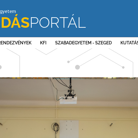
egyetem
DÁS
PORTÁL
RENDEZVÉNYEK
KFI
SZABADEGYETEM - SZEGED
KUTATÁ