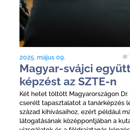
2025. május 09.
Magyar-svájci együt
képzést az SZTE-n
Két hetet töltött Magyarországon Dr. 
cserélt tapasztalatot a tanárképzés 
század kihívásaihoz, ezért például m
látogatásának középpontjában a kuta
vizsgálatok és a földrajztanár-képzé