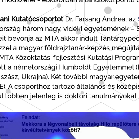
ani Kutatócsoportot
Dr. Farsang Andrea, az
yarország három nagy, vidéki egyetemének –
t bevonja az MTA akkor indult Tantárgyped
zzel a magyar földrajztanár-képzés megújítás
TA Közoktatás-fejlesztési Kutatási Program
t a németországi Humboldt Egyetemmel (Berl
gszász, Ukrajna). Két további magyar egyet
. A csoporthoz tartozó általános és középis
l többen jelenleg is doktori tanulmányokat