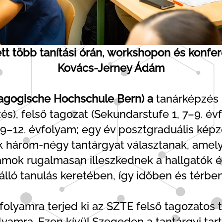
ett több tanítási órán, workshopon és konfere
Kovács-Jerney Ádám
agogische Hochschule Bern) a
tanárképzés h
és), felső tagozat (Sekundarstufe 1, 7–9. é
 9–12. évfolyam; egy év posztgraduális képzé
ók három-négy tantárgyat választanak, amely
mok rugalmasan illeszkednek a hallgatók él
álló tanulás keretében, így időben és térb
folyamra terjed ki az SZTE felső tagozatos 
lyamra. Ezen kívül Szegeden a tantárgyi ta