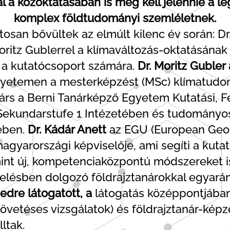
al a közoktatásában is meg kell jelennie a 
komplex földtudományi szemléletnek.
osan bővültek az elmúlt kilenc év során: Dr.
oritz Gublerrel a klímaváltozás-oktatásának 
et a kutatócsoport számára.
Dr. Moritz Gubler 
yetemen a mesterképzést (MSc) klímatudomán
árs a Berni Tanárképző Egyetem Kutatási, Fe
Sekundarstufe 1 Intézetében és tudományo
ében.
Dr. Kádár Anett
az EGU (European Geo
agyarországi képviselője, ami segíti a kut
amint új, kompetenciaközpontú módszereket 
elésben dolgozó földrajztanárokkal egyarán
edre látogatott, a
látogatás középpontjában 
övetéses vizsgálatok) és földrajztanár-kép
ltak.