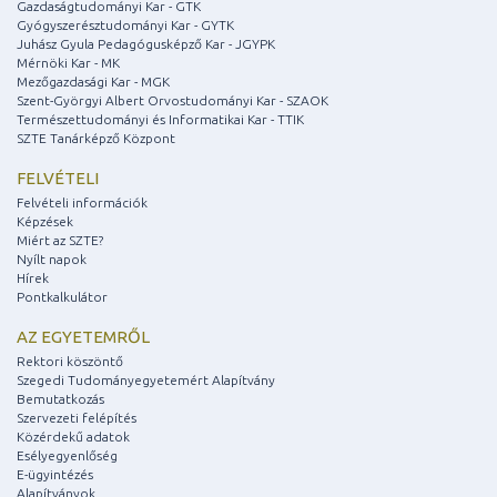
Gazdaságtudományi Kar - GTK
Gyógyszerésztudományi Kar - GYTK
Juhász Gyula Pedagógusképző Kar - JGYPK
Mérnöki Kar - MK
Mezőgazdasági Kar - MGK
Szent-Györgyi Albert Orvostudományi Kar - SZAOK
Természettudományi és Informatikai Kar - TTIK
SZTE Tanárképző Központ
FELVÉTELI
Felvételi információk
Képzések
Miért az SZTE?
Nyílt napok
Hírek
Pontkalkulátor
AZ EGYETEMRŐL
Rektori köszöntő
Szegedi Tudományegyetemért Alapítvány
Bemutatkozás
Szervezeti felépítés
Közérdekű adatok
Esélyegyenlőség
E-ügyintézés
Alapítványok