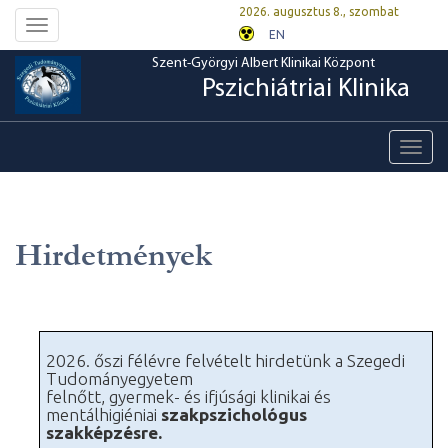
2026. augusztus 8., szombat
Toggle
EN
navigation
Szent-Györgyi Albert Klinikai Központ
Pszichiátriai Klinika
Toggl
navig
Hirdetmények
2026. őszi félévre felvételt hirdetünk a Szegedi
Tudományegyetem
felnőtt, gyermek- és ifjúsági klinikai és
mentálhigiéniai
szakpszichológus
szakképzésre.