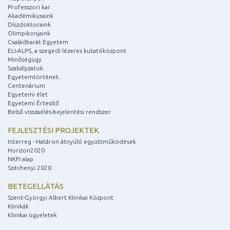
Professzori kar
Akadémikusaink
Díszdoktoraink
Olimpikonjaink
Családbarát Egyetem
ELI-ALPS, a szegedi lézeres kutatóközpont
Minőségügy
Szabályzatok
Egyetemtörténet
Centenárium
Egyetemi élet
Egyetemi Értesítő
Belső visszaélés-bejelentési rendszer
FEJLESZTÉSI PROJEKTEK
Interreg - Határon átnyúló együttműködések
Horizon2020
NKFI alap
Széchenyi 2020
BETEGELLÁTÁS
Szent-Györgyi Albert Klinikai Központ
Klinikák
Klinikai ügyeletek