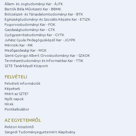
Állam- és Jogtudományi Kar - ÁJTK
Bartók Béla Művészeti Kar - BBMK
Bölcsészet- és Társadalomtudományi Kar - BTK
Egészségtudományi és Szociális Képzési Kar - ETSZK
Fogorvostudományi Kar - FOK
Gazdaságtudományi Kar - GTK
Gyógyszerésztudományi Kar - GYTK
Juhász Gyula Pedagógusképző Kar - JGYPK
Mérnöki Kar - MK
Mezőgazdasági Kar - MGK
Szent-Györgyi Albert Orvostudományi Kar - SZAOK
Természettudományi és Informatikai Kar - TTIK
SZTE Tanárképző Központ
FELVÉTELI
Felvételi információk
Képzések
Miért az SZTE?
Nyílt napok
Hírek
Pontkalkulátor
AZ EGYETEMRŐL
Rektori köszöntő
Szegedi Tudományegyetemért Alapítvány