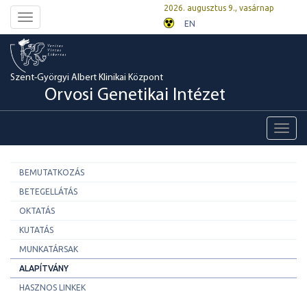
2026. augusztus 9., vasárnap
Toggle
EN
navigation
Szent-Györgyi Albert Klinikai Központ
Orvosi Genetikai Intézet
Toggl
navig
BEMUTATKOZÁS
BETEGELLÁTÁS
OKTATÁS
KUTATÁS
MUNKATÁRSAK
ALAPÍTVÁNY
HASZNOS LINKEK