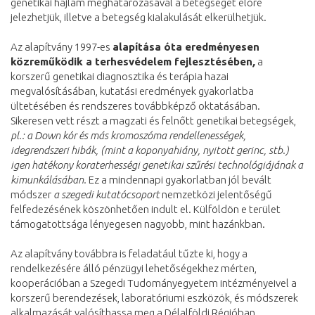
genetikai hajlam meghatározásával a betegséget előre
jelezhetjük, illetve a betegség kialakulását elkerülhetjük.
Az alapítvány 1997-es
alapítása óta eredményesen
közreműködik a terhesvédelem fejlesztésében
,
a
korszerű genetikai diagnosztika és terápia hazai
megvalósításában, kutatási eredmények gyakorlatba
ültetésében és rendszeres továbbképző oktatásában.
Sikeresen vett részt a magzati és felnőtt genetikai betegségek,
pl.: a Down kór és más kromoszóma rendellenességek,
idegrendszeri hibák, (mint a koponyahiány, nyitott gerinc, stb.)
igen hatékony koraterhességi genetikai szűrési technológiájának a
kimunkálásában.
Ez a mindennapi gyakorlatban jól bevált
módszer
a szegedi kutatócsoport
nemzetközi jelentőségű
felfedezésének köszönhetően indult el. Külföldön e terület
támogatottsága lényegesen nagyobb, mint hazánkban.
Az alapítvány továbbra is feladatául tűzte ki, hogy a
rendelkezésére álló pénzügyi lehetőségekhez mérten,
kooperációban a Szegedi Tudományegyetem intézményeivel a
korszerű berendezések, laboratóriumi eszközök, és módszerek
alkalmazását valósíthassa meg a Délalföldi Régióban.