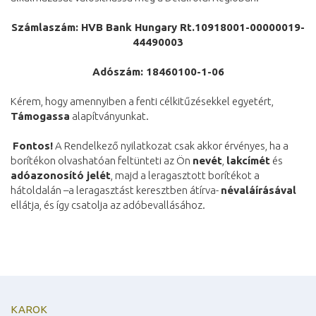
Számlaszám: HVB Bank Hungary Rt.
10918001-00000019-
44490003
Adószám: 18460100-1-06
Kérem, hogy amennyiben a fenti célkitűzésekkel egyetért,
Támogassa
alapítványunkat.
Fontos!
A Rendelkező nyilatkozat csak akkor érvényes, ha a
borítékon olvashatóan feltünteti az Ön
nevét
,
lakcímét
és
adóazonosító jelét
, majd a leragasztott borítékot a
hátoldalán –a leragasztást keresztben átírva-
névaláírásával
ellátja, és így csatolja az adóbevallásához.
KAROK