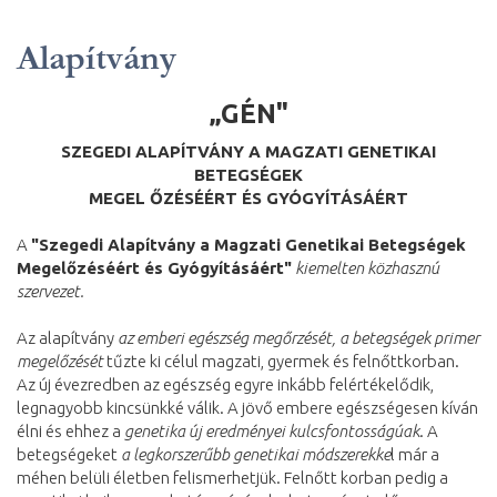
Alapítvány
„GÉN"
SZEGEDI ALAPÍTVÁNY A MAGZATI GENETIKAI
BETEGSÉGEK
MEGEL ŐZÉSÉÉRT ÉS GYÓGYÍTÁSÁÉRT
A
"Szegedi Alapítvány a Magzati Genetikai Betegségek
Megelőzéséért és Gyógyításáért"
kiemelten közhasznú
szervezet.
Az alapítvány
az emberi egészség megőrzését, a betegségek primer
megelőzését
tűzte ki célul magzati, gyermek és felnőttkorban.
Az új évezredben az egészség egyre inkább felértékelődik,
legnagyobb kincsünkké válik. A jövő embere egészségesen kíván
élni és ehhez a
genetika új eredményei kulcsfontosságúak
. A
betegségeket
a legkorszerűbb genetikai módszerekke
l már a
méhen belüli életben felismerhetjük. Felnőtt korban pedig a