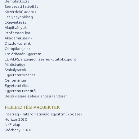
Bemutatkozás
Szervezeti felépítés
Közérdekű adatok
Esélyegyenlőség
E-ügyintézés
Alapítványok
Professzori kar
Akadémikusaink
Díszdoktoraink
Olimpikonjaink
Családbarát Egyetem
ELI-ALPS, a szegedi lézeres kutatóközpont
Minőségügy
Szabályzatok
Egyetemtörténet
Centenárium
Egyetemi élet
Egyetemi Értesítő
Belső visszaélés-bejelentési rendszer
FEJLESZTÉSI PROJEKTEK
Interreg - Határon átnyúló együttműködések
Horizon2020
NKFI alap
Széchenyi 2020