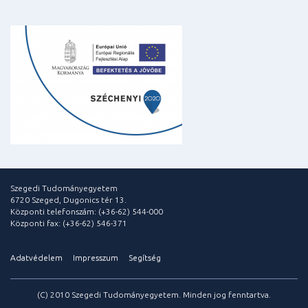
Szegedi Tudományegyetem
6720 Szeged, Dugonics tér 13.
Központi telefonszám: (+36-62) 544-000
Központi fax: (+36-62) 546-371
Adatvédelem
Impresszum
Segítség
(C) 2010 Szegedi Tudományegyetem. Minden jog fenntartva.